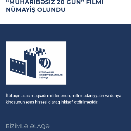
“MÜHARIBƏSIZ 20 GÜN” FILMI
NÜMAYIŞ OLUNDU
İttifaqın əsas məqsədi milli kinonun, milli mədəniyyətin və dünya
kinosunun əsas hissəsi olaraq inkişaf etdirilməsidir.
BİZİMLƏ ƏLAQƏ