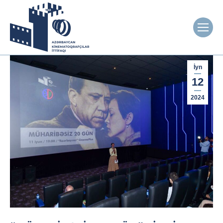
İyn
12
2024