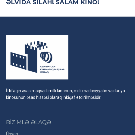
ƏLVIDA SILAH! SALAM KINO!
İttifaqın əsas məqsədi milli kinonun, milli mədəniyyətin və dünya
kinosunun əsas hissəsi olaraq inkişaf etdirilməsidir.
BİZİMLƏ ƏLAQƏ
Ünvan :