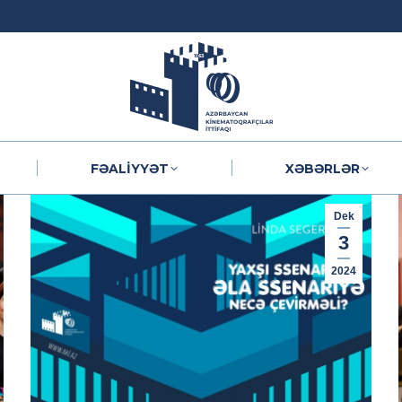
FƏALIYYƏT
XƏBƏRLƏR
FƏALIYYƏT
XƏBƏRLƏR
Dek
3
2024