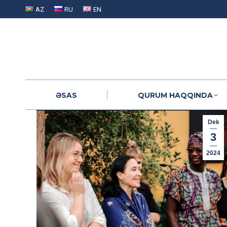
AZ
RU
EN
ƏSAS
QURUM HAQQINDA
ƏSAS
QURUM HAQQINDA
Dek
3
2024