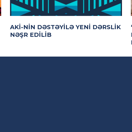
AKİ-NIN DƏSTƏYILƏ YENI DƏRSLIK
NƏŞR EDILIB