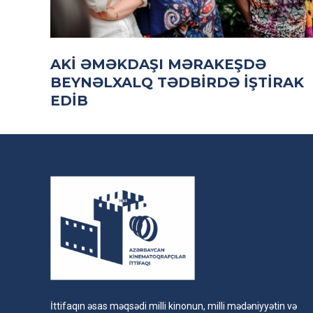
AKİ ƏMƏKDAŞI MƏRAKEŞDƏ
BEYNƏLXALQ TƏDBIRDƏ IŞTIRAK
EDIB
İttifaqın əsas məqsədi milli kinonun, milli mədəniyyətin və