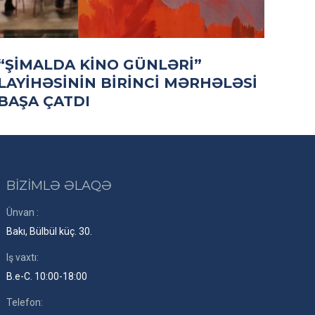
“ŞIMALDA KINO GÜNLƏRI”
LAYIHƏSININ BIRINCI MƏRHƏLƏSI
BAŞA ÇATDI
BİZİMLƏ ƏLAQƏ
Ünvan :
Bakı, Bülbül küç. 30.
Iş vaxtı:
B.e-C. 10:00-18:00
Telefon: