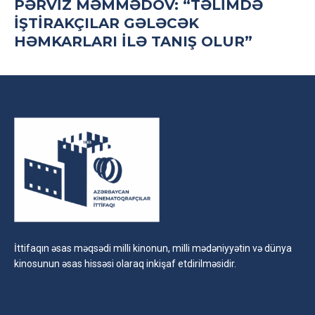
PƏRVIZ MƏMMƏDOV: “TƏLIMDƏ
IŞTIRAKÇILAR GƏLƏCƏK
HƏMKARLARI ILƏ TANIŞ OLUR”
İttifaqın əsas məqsədi milli kinonun, milli mədəniyyətin və dünya
kinosunun əsas hissəsi olaraq inkişaf etdirilməsidir.