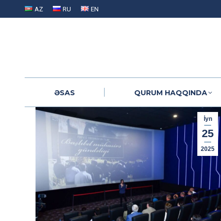
AZ
RU
EN
ƏSAS
QURUM HAQQINDA
ƏSAS
QURUM HAQQINDA
İyn
25
2025