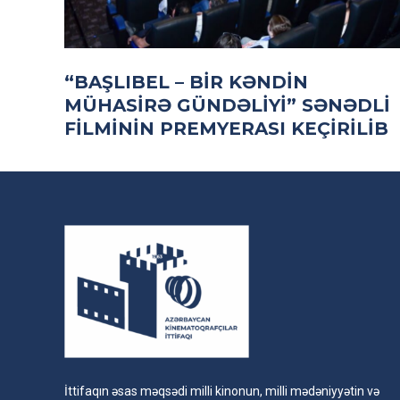
“BAŞLIBEL – BIR KƏNDIN
MÜHASIRƏ GÜNDƏLIYI” SƏNƏDLI
FILMININ PREMYERASI KEÇIRILIB
İttifaqın əsas məqsədi milli kinonun, milli mədəniyyətin və