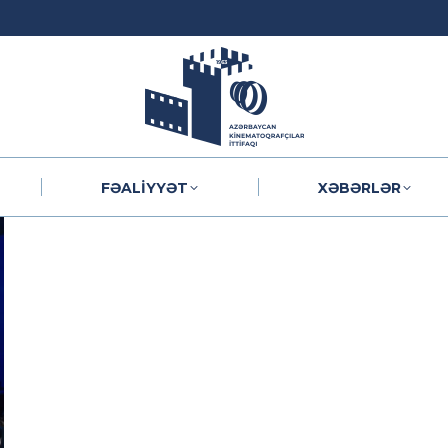
FƏALIYYƏT
XƏBƏRLƏR
FƏALIYYƏT
XƏBƏRLƏR