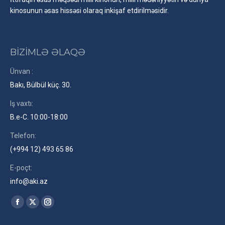
kinosunun əsas hissəsi olaraq inkişaf etdirilməsidir.
BİZİMLƏ ƏLAQƏ
Ünvan :
Bakı, Bülbül küç. 30.
Iş vaxtı:
B.e-C. 10:00-18:00
Telefon:
(+994 12) 493 65 86
E-poçt:
info@aki.az
Find us on:
Facebook
X
Instagram
page
page
page