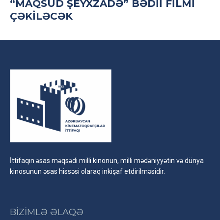
“MAQSUD ŞEYXZADƏ” BƏDII FILMI
ÇƏKILƏCƏK
İttifaqın əsas məqsədi milli kinonun, milli mədəniyyətin və dünya
kinosunun əsas hissəsi olaraq inkişaf etdirilməsidir.
BİZİMLƏ ƏLAQƏ