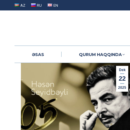
AZ
RU
EN
ƏSAS
QURUM HAQQINDA
ƏSAS
QURUM HAQQINDA
Dek
22
2025