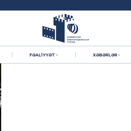
FƏALIYYƏT
XƏBƏRLƏR
FƏALIYYƏT
XƏBƏRLƏR