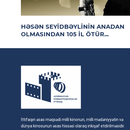
HƏSƏN SEYIDBƏYLININ ANADAN
OLMASINDAN 105 IL ÖTÜR…
İttifaqın əsas məqsədi milli kinonun, milli mədəniyyətin və
dünya kinosunun əsas hissəsi olaraq inkişaf etdirilməsidir.