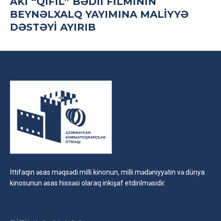
AKİ “QIFIL” BƏDII FILMININ
BEYNƏLXALQ YAYIMINA MALIYYƏ
DƏSTƏYI AYIRIB
İttifaqın əsas məqsədi milli kinonun, milli mədəniyyətin və dünya
kinosunun əsas hissəsi olaraq inkişaf etdirilməsidir.