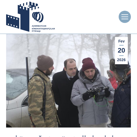
Fev
20
2026