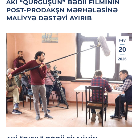
AKİ “QURĞUŞUN” BƏDII FILMININ
POST-PRODAKŞN MƏRHƏLƏSINƏ
MALIYYƏ DƏSTƏYI AYIRIB
Fev
20
2026