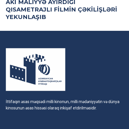
AKİ MALIYYƏ AYIRDIĞI
QISAMETRAJLI FILMIN ÇƏKILIŞLƏRI
YEKUNLAŞIB
İttifaqın əsas məqsədi milli kinonun, milli mədəniyyətin və dünya
kinosunun əsas hissəsi olaraq inkişaf etdirilməsidir.