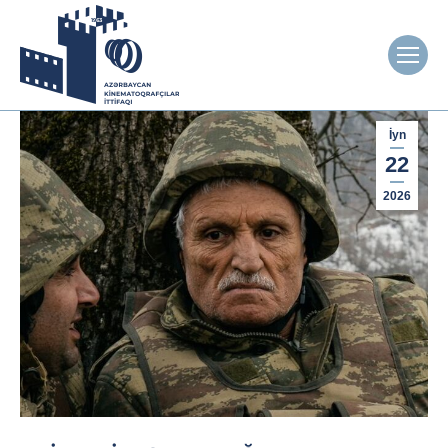
İyn
22
2026