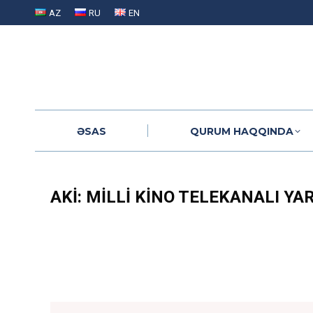
AZ
RU
EN
ƏSAS
QURUM HAQQINDA
ƏSAS
QURUM HAQQINDA
AKİ: MILLI KINO TELEKANALI YA