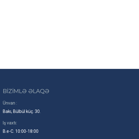
BİZİMLƏ ƏLAQƏ
Ünvan :
Bakı, Bülbül küç. 30.
Iş vaxtı:
B.e-C. 10:00-18:00