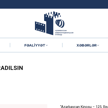
FƏALIYYƏT
XƏBƏRLƏR
FƏALIYYƏT
XƏBƏRLƏR
RADILSIN
“Azərbaycan Kinosu – 125. Real