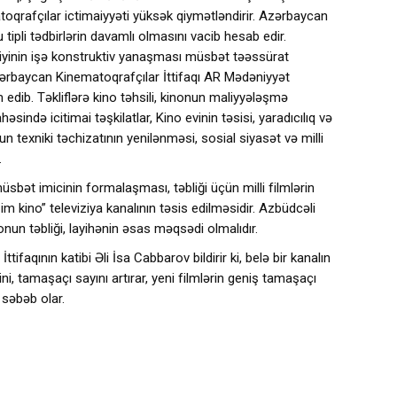
oqrafçılar ictimaiyyəti yüksək qiymətləndirir. Azərbaycan
 tipli tədbirlərin davamlı olmasını vacib hesab edir.
liyinin işə konstruktiv yanaşması müsbət təəssürat
ərbaycan Kinematoqrafçılar İttifaqı AR Mədəniyyət
im edib. Təkliflərə kino təhsili, kinonun maliyyələşmə
ahəsində icitimai təşkilatlar, Kino evinin təsisi, yaradıcılıq və
n texniki təchizatının yenilənməsi, sosial siyasət və milli
r.
 müsbət imicinin formalaşması, təbliği üçün milli filmlərin
 kino” televiziya kanalının təsis edilməsidir. Azbüdcəli
nonun təbliği, layihənin əsas məqsədi olmalıdır.
ifaqının katibi Əli İsa Cabbarov bildirir ki, belə bir kanalın
nqini, tamaşaçı sayını artırar, yeni filmlərin geniş tamaşaçı
 səbəb olar.