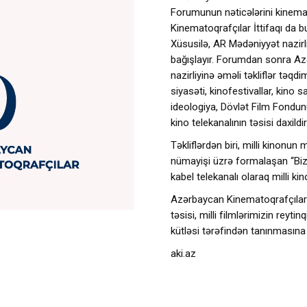
Forumunun nəticələrini kinemat
Kinematoqrafçılar İttifaqı da bu
Xüsusilə, AR Mədəniyyət nazir
bağışlayır. Forumdan sonra Az
nazirliyinə əməli təkliflər təqd
siyasəti, kinofestivallar, kino s
ideologiya, Dövlət Film Fondunu
kino telekanalının təsisi daxildi
Təkliflərdən biri, milli kinonun
nümayişi üzrə formalaşan “Bizim
kabel telekanalı olaraq milli ki
Azərbaycan Kinematoqrafçılar İtt
təsisi, milli filmlərimizin reyti
kütləsi tərəfindən tanınmasına
aki.az