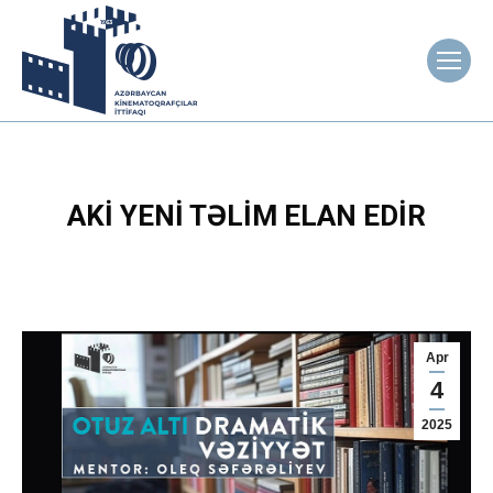
AKİ YENI TƏLIM ELAN EDIR
Apr
4
2025