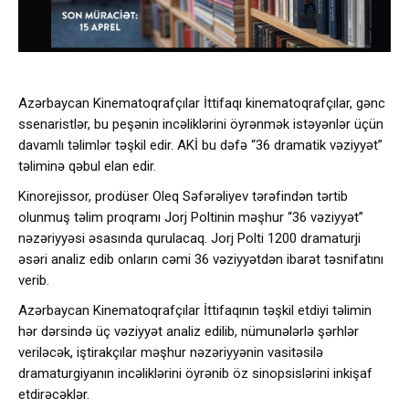
Azərbaycan Kinematoqrafçılar İttifaqı kinematoqrafçılar, gənc
ssenaristlər, bu peşənin incəliklərini öyrənmək istəyənlər üçün
davamlı təlimlər təşkil edir. AKİ bu dəfə “36 dramatik vəziyyət”
təliminə qəbul elan edir.
Kinorejissor, prodüser Oleq Səfərəliyev tərəfindən tərtib
olunmuş təlim proqramı Jorj Poltinin məşhur “36 vəziyyət”
nəzəriyyəsi əsasında qurulacaq. Jorj Polti 1200 dramaturji
əsəri analiz edib onların cəmi 36 vəziyyətdən ibarət təsnifatını
verib.
Azərbaycan Kinematoqrafçılar İttifaqının təşkil etdiyi təlimin
hər dərsində üç vəziyyət analiz edilib, nümunələrlə şərhlər
veriləcək, iştirakçılar məşhur nəzəriyyənin vasitəsilə
dramaturgiyanın incəliklərini öyrənib öz sinopsislərini inkişaf
etdirəcəklər.