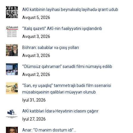
Facebook
X
LinkedIn
AKİ katibinin layihəsi beynəlxalq layihədə qrant udub
Avqust 5, 2026
“Xalq qəzeti” AKİ-nin fəaliyyətini işıqlandırıb
Avqust 3, 2026
Böhran: səbəblər və çıxış yolları
Avqust 3, 2026
“Ölümsüz qəhrəman” sənədli filmi nümayiş edilib
Avqust 2, 2026
“Sən, ey uşaqlıq” tammetrajlı bədii film ssenarisi
müsabiqəsinin qalibləri müəyyən olunub
İyul 31, 2026
AKİ katibləri İdarə Heyətinin iclasını çağırır
İyul 27, 2026
Anar: “O mənim dostum idi”…