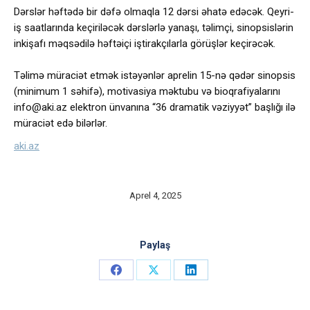
Dərslər həftədə bir dəfə olmaqla 12 dərsi əhatə edəcək. Qeyri-
iş saatlarında keçiriləcək dərslərlə yanaşı, təlimçi, sinopsislərin
inkişafı məqsədilə həftəiçi iştirakçılarla görüşlər keçirəcək.
Təlimə müraciət etmək istəyənlər aprelin 15-nə qədər sinopsis
(minimum 1 səhifə), motivasiya məktubu və bioqrafiyalarını
info@aki.az
elektron ünvanına “36 dramatik vəziyyət” başlığı ilə
müraciət edə bilərlər.
aki.az
Aprel 4, 2025
Paylaş
Share
Share
Share
on
on
on