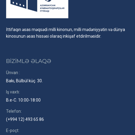
İttifaqın əsas məqsədi milli kinonun, milli mədəniyyətin və dünya
kinosunun əsas hissəsi olaraq inkişaf etdirilməsidir.
BİZİMLƏ ƏLAQƏ
Ünvan :
Bakı, Bülbül küç. 30.
Iş vaxtı:
B.e-C. 10:00-18:00
Telefon:
(+994 12) 493 65 86
E-poçt: