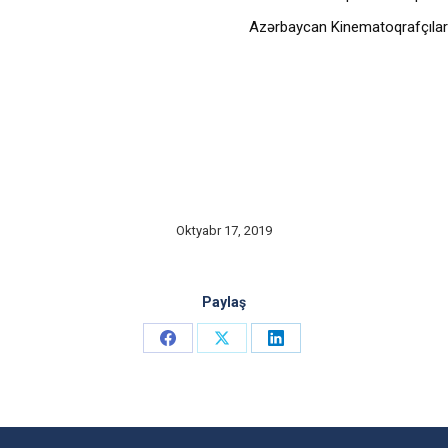
Azərbaycan Kinematoqrafçılar İ
Oktyabr 17, 2019
Paylaş
Share
Share
Share
on
on
on
Facebook
X
LinkedIn