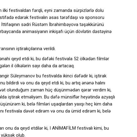
 ilki festivaldan fərqli, eyni zamanda sürpizlərlə dolu
 istifadə edərək festivalın əsas tərəfdaşı və sponsoru
İttifaqının sədri Rüstəm İbrahimbəyova təşəkkürünü
zərbaycanda animasiyanın inkişafı üçün dövlətin dəstəyinə
ının iştirakçılarına verildi.
ahi qeyd etdi ki, bu dəfəki festivala 52 ölkədən filmlər
gələn il ölkələrin sayı daha da artacaq.
ngir Süleymanov bu festivalda ikinci dəfədir ki, iştirak
bildirdi və onu da qeyd etdi ki, bu artıq ənənə halını
 dəvət olunduğum zaman hüç düşünmədən qərar verdim ki,
alda iştirak etməliyəm. Bu dəfə münsiflər heyətində azyaşlı
üşünürəm ki, belə filmləri uşaqlardan yaxşı heç kim daha
nı festivala dəvət edirəm və onu da ümid edirəm ki, belə
arı onu da qeyd etdilər ki, I ANİMAFİLM festivalı kimi, bu
 yüksək olub.