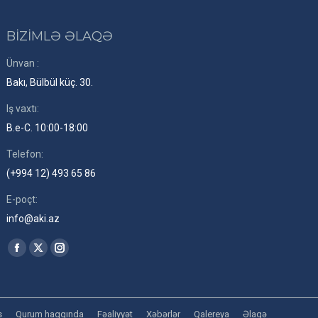
BİZİMLƏ ƏLAQƏ
Ünvan :
Bakı, Bülbül küç. 30.
Iş vaxtı:
B.e-C. 10:00-18:00
Telefon:
(+994 12) 493 65 86
E-poçt:
info@aki.az
Find us on:
Facebook
X
Instagram
page
page
page
opens
opens
opens
in
in
in
s
Qurum haqqında
Fəaliyyət
Xəbərlər
Qalereya
Əlaqə