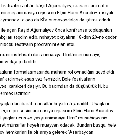
a festivalın rəhbəri Rəşid Ağamalıyev, rəssam-animator
nınmış animasiya rejissoru Elçin Hami Axundov, rusiyalı
eymanov, eləcə də KİV nümayəndələri də iştirak edirdi.
ü ilə açan Rəşid Ağamalıyev öncə konfransa toplaşanları
rakçıları təqdim edib, nəhayət oktyabrın 18-dən 20-nə qədər
riləcək festivalın proqramını elan etdi.
 xarici istehsal olan animasiya filmlərinin nümayişi ,
n vorkşop daxildir.
qların formalaşmasında mühüm rol oynadığını qeyd etdi:
f etdirmək əsas vəzifəmizdir. Belə festivalların
yəsi xarakteri daşıyır. Bu baxımdan da düşünürük ki, bu
vermək lazımdır”.
 uşaqlardan ibarət münsiflər heyəti də yaradılıb. Uşaqların
 seçim prosesini animasiya rejissoru Elçin Hami Axundov
 “Uşaqlar üçün ən yaxşı animasiya filmi” müsabiqəsinin
arət münsiflər heyəti müəyyən edəcək. Bundan basqa, hələ
ev həmkarları ilə bir araya gələrək “Azərbaycan