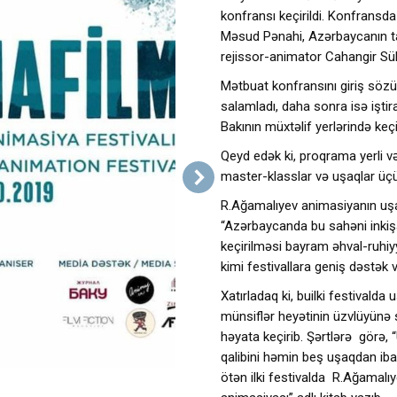
konfransı keçirildi. Konfransd
Məsud Pənahi, Azərbaycanın ta
rejissor-animator Cahangir Sül
Mətbuat konfransını giriş söz
salamladı, daha sonra isə işti
Bakının müxtəlif yerlərində keçi
Qeyd edək ki, proqrama yerli və
master-klasslar və uşaqlar üçü
R.Ağamalıyev animasiyanın uşa
“Azərbaycanda bu sahəni inkişa
keçirilməsi bayram əhval-ruhiy
kimi festivallara geniş dəstək 
Xatırladaq ki, builki festivalda
münsiflər heyətinin üzvlüyünə
həyata keçirib. Şərtlərə görə,
qalibini həmin beş uşaqdan ib
ötən ilki festivalda R.Ağamalıy