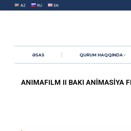
AZ
RU
EN
ƏSAS
QURUM HAQQINDA
ƏSAS
QURUM HAQQINDA
ANIMAFILM II BAKI ANIMASIYA 