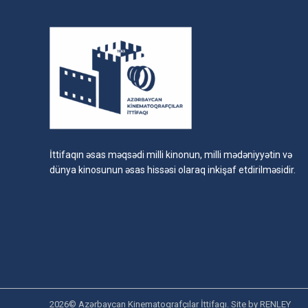
İttifaqın əsas məqsədi milli kinonun, milli mədəniyyətin və
dünya kinosunun əsas hissəsi olaraq inkişaf etdirilməsidir.
2026© Azərbaycan Kinematoqrafçılar İttifaqı. Site by
RENLEY