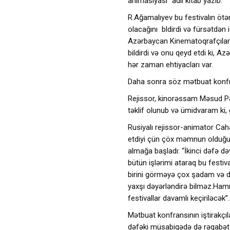
animasiyası” adlı kitab yazıb.
R.Ağamalıyev bu festivalın ötən
olacağını bldirdi və fürsətdən
Azərbaycan Kinematoqrafçılar 
bildirdi və onu qeyd etdi ki, A
hər zaman ehtiyacları var.
Daha sonra söz mətbuat konfrans
Rejissor, kinorəssam Məsud Pən
təklif olunub və ümidvaram ki, 
Rusiyalı rejissor-animator Caha
etdiyi çün çöx məmnun olduğunu 
almağa başladı: “İkinci dəfə
bütün işlərimi ataraq bu festiv
birini görməyə çox şadam və d
yaxşı dəyərləndirə bilməz.Hamı
festivallar davamlı keçiriləcək”.
Mətbuat konfransının iştirakçıl
dəfəki müsabiqədə də rəqabət