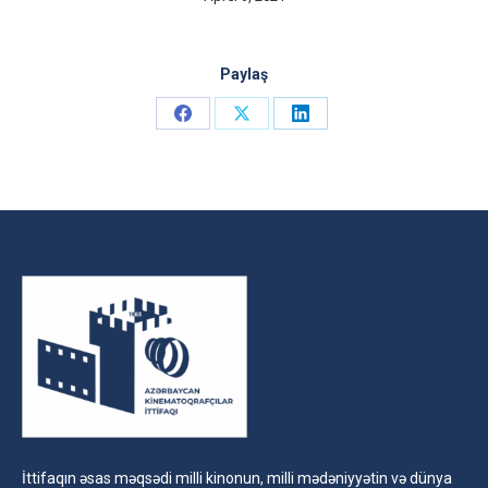
Paylaş
Share
Share
Share
on
on
on
Facebook
X
LinkedIn
İttifaqın əsas məqsədi milli kinonun, milli mədəniyyətin və dünya