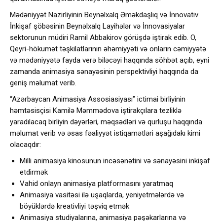
Mədəniyyət Nazirliyinin Beynəlxalq Əməkdaşlıq və İnnovativ
İnkişaf şöbəsinin Beynəlxalq Layihələr və İnnovasiyalar
sektorunun müdiri Ramil Abbakirov görüşdə iştirak edib. O,
Qeyri-hökumət təşkilatlarının əhəmiyyəti və onların cəmiyyətə
və mədəniyyətə fayda verə biləcəyi haqqında söhbət açıb, eyni
zamanda animasiya sənayəsinin perspektivliyi haqqında da
geniş məlumat verib.
“Azərbaycan Animasiya Assosiasiyası” ictimai birliyinin
həmtəsisçisi Kamilə Məmmədova iştirakçılara tezliklə
yaradılacaq birliyin dəyərləri, məqsədləri və qurluşu haqqında
məlumat verib və əsas fəaliyyət istiqamətləri aşağıdakı kimi
olacaqdır:
Milli animasiya kinosunun incəsənətini və sənayəsini inkişaf
etdirmək
Vahid onlayn animasiya platformasını yaratmaq
Animasiya vasitəsi ilə uşaqlarda, yeniyetmələrdə və
böyüklərdə kreativliyi təşviq etmək
Animasiya studiyalarına, animasiya pəşəkarlarına və