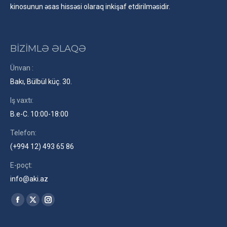
kinosunun əsas hissəsi olaraq inkişaf etdirilməsidir.
BİZİMLƏ ƏLAQƏ
Ünvan :
Bakı, Bülbül küç. 30.
Iş vaxtı:
B.e-C. 10:00-18:00
Telefon:
(+994 12) 493 65 86
E-poçt:
info@aki.az
Find us on:
Facebook
X
Instagram
page
page
page