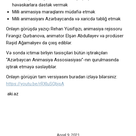
həvəskarlara dəstək vermək
Milli animasiya maraqlarını müdafiə etmək
Milli animasiyanı Azərbaycanda və xaricdə təbliğ etmək
Onlayn görüşdə yazıçı Rehan Yüsifqızı, animasiya rejissoru
Firəngiz Qurbanova, animator Elşən Abdullayev və prodüser
Rəşid Ağamalıyev da çıxış ediblər.
Və sonda ictimai birliyin təsisçiləri bütün iştirakçıları
“Azərbaycan Animasiya Assosiasiyası”-nın qurulmasında
iştirak etməyə səsləyiblər.
Onlayn görüşün tam versiyasını buradan izləyə bilərsiniz:
https://youtu.be/rRXluSQbjsA
aki.az
Aprel 9, 2021