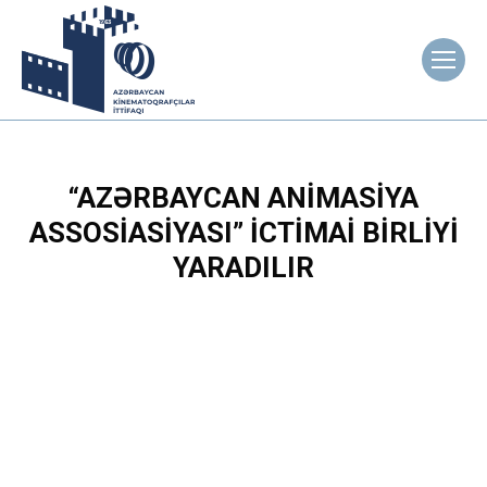
“AZƏRBAYCAN ANIMASIYA
ASSOSIASIYASI” ICTIMAI BIRLIYI
YARADILIR