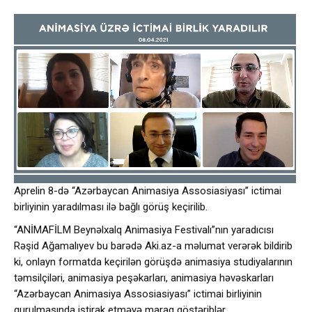
Aprelin 8-də “Azərbaycan Animasiya Assosiasiyası” ictimai
birliyinin yaradılması ilə bağlı görüş keçirilib.
“ANİMAFİLM Beynəlxalq Animasiya Festivalı”nın yaradıcısı
Rəşid Ağamalıyev bu barədə Aki.az-a məlumat verərək bildirib
ki, onlayn formatda keçirilən görüşdə animasiya studiyalarının
təmsilçiləri, animasiya peşəkarları, animasiya həvəskarları
“Azərbaycan Animasiya Assosiasiyası” ictimai birliyinin
qurulmasında iştirak etməyə maraq göstəriblər.