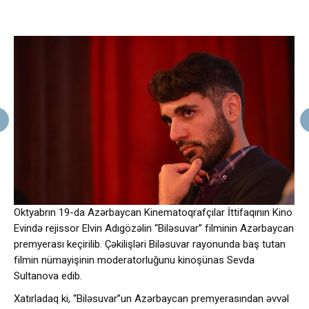
Oktyabrın 19-da Azərbaycan Kinematoqrafçılar İttifaqının Kino
Evində rejissor Elvin Adıgözəlin “Biləsuvar” filminin Azərbaycan
premyerası keçirilib. Çəkilişləri Biləsuvar rayonunda baş tutan
filmin nümayişinin moderatorluğunu kinoşünas Sevda
Sultanova edib.
Xatırladaq ki, “Biləsuvar”un Azərbaycan premyerasından əvvəl