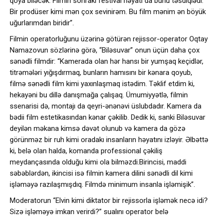
qoya biləcək. Filmin sonrakı festival həyatı da bunu təsdiqlədi.
Bir prodüser kimi mən çox sevinirəm. Bu film mənim ən böyük
uğurlarımdan biridir”.
Filmin operatorluğunu üzərinə götürən rejissor-operator Oqtay
Namazovun sözlərinə görə, “Biləsuvar” onun üçün daha çox
sənədli filmdir: “Kamerada olan hər hansı bir yumşaq keçidlər,
titrəmələri yığışdırmaq, bunların hamısını bir kənara qoyub,
filmə sənədli film kimi yaxınlaşmaq istədim. Təklif etdim ki,
hekayəni bu dillə danışmağa çalışaq. Ümumiyyətlə, filmin
ssenarisi də, montajı da qeyri-ənənəvi üslubdadır. Kamera da
bədii film estetikasından kənar çəkilib. Dedik ki, sanki Biləsuvar
deyilən məkana kimsə dəvət olunub və kamera da gözə
görünməz bir ruh kimi oradakı insanların həyatını izləyir. Əlbəttə
ki, belə olan halda, komanda professional çəkiliş
meydançasında olduğu kimi ola bilməzdi.Birincisi, maddi
səbəblərdən, ikincisi isə filmin kamera dilini sənədli dil kimi
işləməyə razılaşmışdıq. Filmdə minimum insanla işləmişik”.
Moderatorun “Elvin kimi diktator bir rejissorla işləmək necə idi?
Sizə işləməyə imkan verirdi?” sualını operator belə