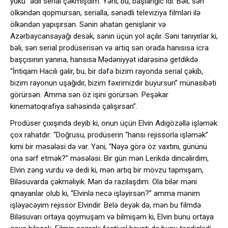
yükü” adlı serial çəkmişdim. Yəni, bu, başlanğıc idi. Bəli, sən
ölkəndən qopmursan, serialla, sənədli televiziya filmləri ilə
ölkəndən yapışırsan. Sənin əhatən genişlənir və
Azərbaycansayağı desək, sənin üçün yol açılır. Səni tanıyırlar ki,
bəli, sən serial prodüserisən və artıq sən orada hanısısa icra
başçısının yanına, hansısa Mədəniyyət idarəsinə getdikdə
“İntiqam Hacılı gəlir, bu, bir dəfə bizim rayonda serial çəkib,
bizim rayonun uşağıdır, bizim fəxrimizdir buyursun” münasibəti
görürsən. Amma sən öz işini görürsən. Peşəkar
kinematoqrafiya sahəsində çalışırsan”.
Prodüser çıxışında deyib ki, onun üçün Elvin Adıgözəllə işləmək
çox rahatdır: “Doğrusu, prodüserin “hansı rejissorla işləmək”
kimi bir məsələsi də var. Yəni, “Nəyə görə öz vaxtını, gününü
ona sərf etmək?” məsələsi. Bir gün mən Lerikdə dincəlirdim,
Elvin zəng vurdu və dedi ki, mən artıq bir mövzu tapmışam,
Biləsuvarda çəkməliyik. Mən də razılaşdım. Ola bilər məni
qınayanlar olub ki, “Elvinlə necə işləyirsən?” amma mənim
işləyəcəyim rejissor Elvindir. Belə deyək də, mən bu filmdə
Biləsuvarı ortaya qoymuşam və bilmişəm ki, Elvin bunu ortaya