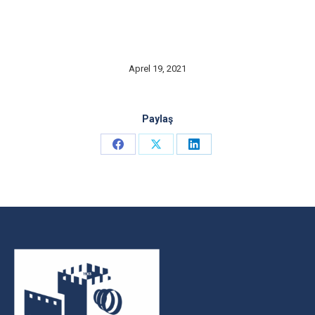
Aprel 19, 2021
Paylaş
Share
Share
Share
on
on
on
Facebook
X
LinkedIn