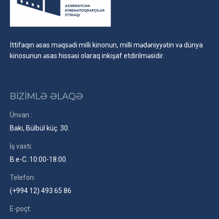
İttifaqın əsas məqsədi milli kinonun, milli mədəniyyətin və dünya
kinosunun əsas hissəsi olaraq inkişaf etdirilməsidir.
BİZİMLƏ ƏLAQƏ
Ünvan :
Bakı, Bülbül küç. 30.
Iş vaxtı:
B.e-C. 10:00-18:00
Telefon:
(+994 12) 493 65 86
E-poçt: