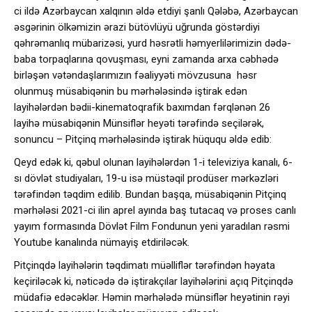
ci ildə Azərbaycan xalqının əldə etdiyi şanlı Qələbə, Azərbaycan
əsgərinin ölkəmizin ərazi bütövlüyü uğrunda göstərdiyi
qəhrəmanlıq mübarizəsi, yurd həsrətli həmyerlilərimizin dədə-
baba torpaqlarına qovuşması, eyni zamanda arxa cəbhədə
birləşən vətəndaşlarımızın fəaliyyəti mövzusuna həsr
olunmuş müsabiqənin bu mərhələsində iştirak edən
layihələrdən bədii-kinematoqrafik baxımdan fərqlənən 26
layihə müsabiqənin Münsiflər heyəti tərəfində seçilərək,
sonuncu – Pitçinq mərhələsində iştirak hüququ əldə edib:
Qeyd edək ki, qəbul olunan layihələrdən 1-i televiziya kanalı, 6-
sı dövlət studiyaları, 19-u isə müstəqil prodüser mərkəzləri
tərəfindən təqdim edilib. Bundan başqa, müsabiqənin Pitçinq
mərhələsi 2021-ci ilin aprel ayında baş tutacaq və proses canlı
yayım formasında Dövlət Film Fondunun yeni yaradılan rəsmi
Youtube kanalında nümayiş etdiriləcək.
Pitçinqdə layihələrin təqdimatı müəlliflər tərəfindən həyata
keçiriləcək ki, nəticədə də iştirakçılar layihələrini açıq Pitçinqdə
müdafiə edəcəklər. Həmin mərhələdə münsiflər heyətinin rəyi