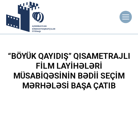
“BÖYÜK QAYIDIŞ” QISAMETRAJLI
FILM LAYIHƏLƏRI
MÜSABIQƏSININ BƏDII SEÇIM
MƏRHƏLƏSI BAŞA ÇATIB