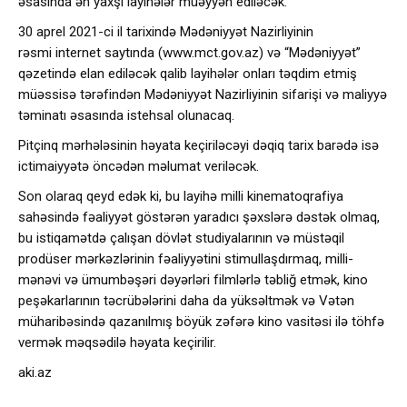
əsasında ən yaxşı layihələr müəyyən ediləcək.
30 aprel 2021-ci il tarixində Mədəniyyət Nazirliyinin
rəsmi internet saytında (www.mct.gov.az) və “Mədəniyyət”
qəzetində elan ediləcək qalib layihələr onları təqdim etmiş
müəssisə tərəfindən Mədəniyyət Nazirliyinin sifarişi və maliyyə
təminatı əsasında istehsal olunacaq.
Pitçinq mərhələsinin həyata keçiriləcəyi dəqiq tarix barədə isə
ictimaiyyətə öncədən məlumat veriləcək.
Son olaraq qeyd edək ki, bu layihə milli kinematoqrafiya
sahəsində fəaliyyət göstərən yaradıcı şəxslərə dəstək olmaq,
bu istiqamətdə çalışan dövlət studiyalarının və müstəqil
prodüser mərkəzlərinin fəaliyyətini stimullaşdırmaq, milli-
mənəvi və ümumbəşəri dəyərləri filmlərlə təbliğ etmək, kino
peşəkarlarının təcrübələrini daha da yüksəltmək və Vətən
müharibəsində qazanılmış böyük zəfərə kino vasitəsi ilə töhfə
vermək məqsədilə həyata keçirilir.
aki.az