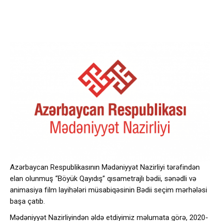
Azərbaycan Respublikasının Mədəniyyət Nazirliyi tərəfindən
elan olunmuş “Böyük Qayıdış” qısametrajlı bədii, sənədli və
animasiya film layihələri müsabiqəsinin Bədii seçim mərhələsi
başa çatıb.
Mədəniyyət Nazirliyindən əldə etdiyimiz məlumata görə, 2020-