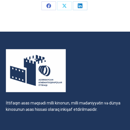
Share
Share
Share
on
on
on
Facebook
X
LinkedIn
İttifaqın əsas məqsədi milli kinonun, milli mədəniyyətin və dünya
kinosunun əsas hissəsi olaraq inkişaf etdirilməsidir.