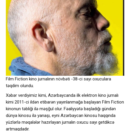
Film Fiction kino jurnalının növbəti -38-ci sayı oxuculara
təqdim olundu.
Xəbər verdiyimiz kimi, Azərbaycanda ilk elektron kino jurnalı
kimi 2011-ci ildən etibarən yayınlanmağa başlayan Film Fiction
kinonun təbliği ilə məşğul olur. Fəaliyyətə başladığı gündən
dünya kinosu ilə yanaşı, eyni Azərbaycan kinosu haqqında
yüzlərlə məqalələr hazırlayan jurnalın oxucu sayı getdikcə
artmaqdadır.