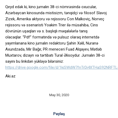
Qeyd edək ki, kino jurnalın 38-ci nömrəsində oxucular,
Azərbaycan kinosunda mistisizm, tənqidçi və filosof Slavoj
Zizek, Amerika aktyoru və rejissoru Con Malkoviç, Norveç
rejissoru və ssenaristi Yoakim Trier ilə müsahibə, Cins
dövrünün uşaqları və s. başlıqlı məqalələrlə tanış
olacaqlar. “Pdf” formatında və pulsuz olaraq internetdə
yayımlanana kino jurnalın redaktoru Şahin Xəlil, Nuranə
Axundzadə, Mir Bağır, PR meneceri Fuad Alqayev, Mətləb
Muxtarov, dizayn və tərtibatı Tural Əlisoydur. Jurnalın 38-ci
sayını bu linkdən yükləyə bilərsiniz:
https://drive.google.com/file/d/1kiSWdW7fnTrDi4XTHaS92NRFT
Aki.az
May 30, 2020
Paylaş