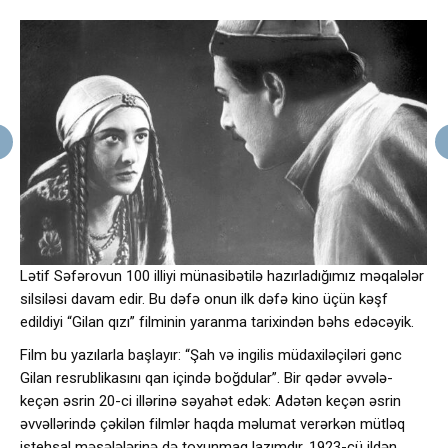
Lətif Səfərovun 100 illiyi münasibətilə hazırladığımız məqalələr
silsiləsi davam edir. Bu dəfə onun ilk dəfə kino üçün kəşf
edildiyi “Gilan qızı” filminin yaranma tarixindən bəhs edəcəyik.
Film bu yazılarla başlayır: “Şah və ingilis müdaxiləçiləri gənc
Gilan resrublikasını qan içində boğdular”. Bir qədər əvvələ-
keçən əsrin 20-ci illərinə səyahət edək: Adətən keçən əsrin
əvvəllərində çəkilən filmlər haqda məlumat verərkən mütləq
istehsal məsələlərinə də toxunmaq lazımdır. 1923-cü ildən