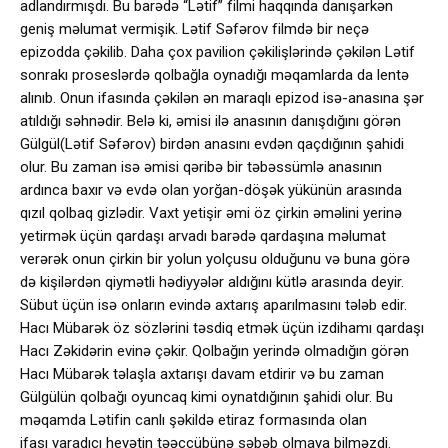
adlandırmışdı. Bu barədə “Lətif” filmi haqqında danışarkən
geniş məlumat vermişik. Lətif Səfərov filmdə bir neçə
epizodda çəkilib. Daha çox pavilion çəkilişlərində çəkilən Lətif
sonrakı proseslərdə qolbağla oynadığı məqamlarda da lentə
alınıb. Onun ifasında çəkilən ən maraqlı epizod isə-anasına şər
atıldığı səhnədir. Belə ki, əmisi ilə anasının danışdığını görən
Gülgül(Lətif Səfərov) birdən anasını evdən qaçdığının şahidi
olur. Bu zaman isə əmisi qəribə bir təbəssümlə anasının
ardınca baxır və evdə olan yorğan-döşək yükünün arasında
qızıl qolbaq gizlədir. Vaxt yetişir əmi öz çirkin əməlini yerinə
yetirmək üçün qardaşı arvadı barədə qardaşına məlumat
verərək onun çirkin bir yolun yolçusu olduğunu və buna görə
də kişilərdən qiymətli hədiyyələr aldığını kütlə arasında deyir.
Sübut üçün isə onların evində axtarış aparılmasını tələb edir.
Hacı Mübarək öz sözlərini təsdiq etmək üçün izdihamı qardaşı
Hacı Zəkidərin evinə çəkir. Qolbağın yerində olmadığın görən
Hacı Mübarək təlaşla axtarışı davam etdirir və bu zaman
Gülgülün qolbağı oyuncaq kimi oynatdığının şahidi olur. Bu
məqamda Lətifin canlı şəkildə etiraz formasında olan
ifası yaradıcı heyətin təəccübünə səbəb olmaya bilməzdi.