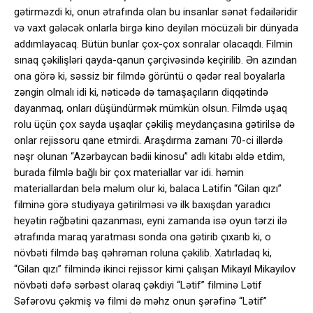
gətirməzdi ki, onun ətrafında olan bu insanlar sənət fədailəridir
və vaxt gələcək onlarla birgə kino deyilən möcüzəli bir dünyada
addımlayacaq. Bütün bunlar çox-çox sonralar olacaqdı. Filmin
sınaq çəkilişləri qayda-qanun çərçivəsində keçirilib. Ən azından
ona görə ki, səssiz bir filmdə görüntü o qədər real boyalarla
zəngin olmalı idi ki, nəticədə də tamaşaçıların diqqətində
dayanmaq, onları düşündürmək mümkün olsun. Filmdə uşaq
rolu üçün çox sayda uşaqlar çəkiliş meydançasına gətirilsə də
onlar rejissoru qane etmirdi. Araşdırma zamanı 70-ci illərdə
nəşr olunan “Azərbaycan bədii kinosu” adlı kitabı əldə etdim,
burada filmlə bağlı bir çox materiallar var idi. həmin
materiallardan belə məlum olur ki, balaca Lətifin “Gilan qızı”
filminə görə studiyaya gətirilməsi və ilk baxışdan yaradıcı
heyətin rəğbətini qazanması, eyni zamanda isə oyun tərzi ilə
ətrafında maraq yaratması sonda ona gətirib çıxarıb ki, o
növbəti filmdə baş qəhrəman roluna çəkilib. Xatırladaq ki,
“Gilan qızı” filmində ikinci rejissor kimi çalışan Mikayıl Mikayılov
növbəti dəfə sərbəst olaraq çəkdiyi “Lətif” filminə Lətif
Səfərovu çəkmiş və filmi də məhz onun şərəfinə “Lətif”