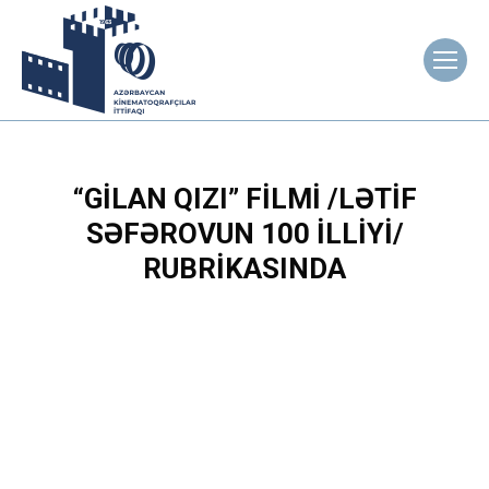
“GILAN QIZI” FILMI /LƏTIF
SƏFƏROVUN 100 ILLIYI/
RUBRIKASINDA