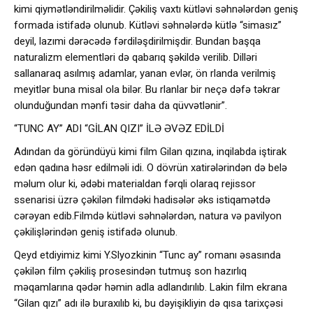
kimi qiymətləndirilməlidir. Çəkiliş vaxtı kütləvi səhnələrdən geniş
formada istifadə olunub. Kütləvi səhnələrdə kütlə “simasız”
deyil, lazımi dərəcədə fərdiləşdirilmişdir. Bundan başqa
naturalizm elementləri də qabarıq şəkildə verilib. Dilləri
sallanaraq asılmış adamlar, yanan evlər, ön rlanda verilmiş
meyitlər buna misal ola bilər. Bu rlanlar bir neçə dəfə təkrar
olunduğundan mənfi təsir daha da qüvvətlənir”.
“TUNC AY” ADI “GİLAN QIZI” İLƏ ƏVƏZ EDİLDİ
Adından da göründüyü kimi film Gilan qızına, inqilabda iştirak
edən qadına həsr edilməli idi. O dövrün xatirələrindən də belə
məlum olur ki, ədəbi materialdan fərqli olaraq rejissor
ssenarisi üzrə çəkilən filmdəki hadisələr əks istiqamətdə
cərəyan edib.Filmdə kütləvi səhnələrdən, natura və pavilyon
çəkilişlərindən geniş istifadə olunub.
Qeyd etdiyimiz kimi Y.Slyozkinin “Tunc ay” romanı əsasında
çəkilən film çəkiliş prosesindən tutmuş son hazırlıq
məqamlarına qədər həmin adla adlandırılıb. Lakin film ekrana
“Gilan qızı” adı ilə buraxılıb ki, bu dəyişikliyin də qısa tarixçəsi