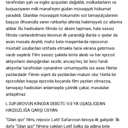
tərəfindən şah və ingilis qoşunları dağıdıldı, mülkədarların və
burjuaziyanın milli mənafeyini güdən müvəqqəti hökumət
yaradıldı. Gilanlılar müvəqqəti hökumətin sol təmayülçülərinin
başçısı Əhsənülla xanın rəhbərliyi altında həkimiyyəti öz əllərinə
aldılar. Bu hadisələrin filmdə öz əksini tapması, hələ səssiz
filmdə canlandırılması kinonun ilk yarandığı illərdə o qədər də
asan məsələ deyildi, məhz belə məqamlarda rejissorun
müxtəlif üsullardan istifadə etməklə tarixi ekrana gətirməsi
vacib sayılırdı. Film səssiz şəkildə lentə alınıb və hər epizod
aktyorların danışığından sezilir, ancaq heç bir kino fəndi
aktyorlar tərəfindən oynanılmır-ümumiyyətlə isə əsas fikirlər
yazılardadır. Filmin süjeti də yazılardan məlum olur. Hətta bir
epizoddan başqa epizoda keçəndə film yazıları olmazsa,
tamaşaçı hadisələri anlamaqda çətinlik çəkər, məsələlər
anlaşılmaz.
L.SƏFƏROVUN KİNODA DEBÜTÜ VƏ YA UŞAQLIQDAN
HAQSIZLIĞA QARŞI ÜSYAN
“Gilan qızı” filmi, rejissor Lətif Səfərovun kinoya ilk gəlişidir. İlk
dəfə “Gilan qızı” filminə çəkilən Lətif bəlkə də ağlına belə