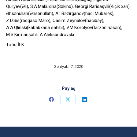
Quliyev(Əli), S.A.Makuxina(Səkinə), Georgi Rarisaşvili(Kiçik xan),
Əhsənullah(Əhsənullah), A.İ.Bəzirganov(hacı Mübarək),
Z.D.Sıs(rəqqasə Maro), Qasım Zeynalov(hacıbəy),
A.A.Qlinski(kababxana sahibi), V.M.Korolyov(tarzən həsən),
M.S.Kirmanşahlı, A.Aleksandrovski.
Tofiq İLK
Sentyabr 7, 2020
Paylaş
Share
Share
Share
on
on
on
Facebook
X
LinkedIn