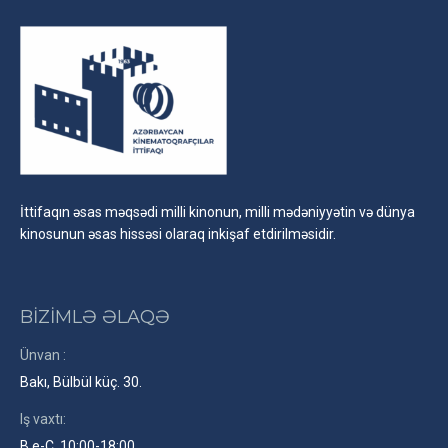
İttifaqın əsas məqsədi milli kinonun, milli mədəniyyətin və dünya
kinosunun əsas hissəsi olaraq inkişaf etdirilməsidir.
BİZİMLƏ ƏLAQƏ
Ünvan :
Bakı, Bülbül küç. 30.
Iş vaxtı:
B.e-C. 10:00-18:00