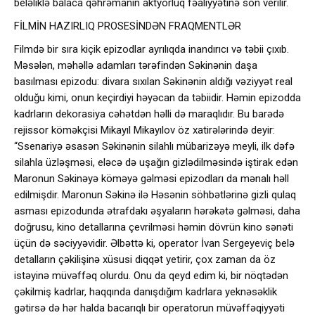
beləliklə balaca qəhrəmanın aktyorluq fəaliyyətinə son verilir.
FİLMİN HAZIRLIQ PROSESİNDƏN FRAQMENTLƏR
Filmdə bir sıra kiçik epizodlar ayrılıqda inandırıcı və təbii çıxıb.
Məsələn, məhəllə adamları tərəfindən Səkinənin daşa
basılması epizodu: divara sıxılan Səkinənin aldığı vəziyyət real
olduğu kimi, onun keçirdiyi həyəcan da təbiidir. Həmin epizodda
kadrların dekorasiya cəhətdən həlli də maraqlıdır. Bu barədə
rejissor köməkçisi Mikayıl Mikayılov öz xatirələrində deyir:
“Ssenariyə əsasən Səkinənin silahlı mübarizəyə meyli, ilk dəfə
silahla üzləşməsi, eləcə də uşağın gizlədilməsində iştirak edən
Maronun Səkinəyə köməyə gəlməsi epizodları da mənalı həll
edilmişdir. Maronun Səkinə ilə Həsənin söhbətlərinə gizli qulaq
asması epizodunda ətrafdakı əşyaların hərəkətə gəlməsi, daha
doğrusu, kino detallarına çevrilməsi həmin dövrün kino sənəti
üçün də səciyyəvidir. Əlbəttə ki, operator İvan Sergeyeviç belə
detalların çəkilişinə xüsusi diqqət yetirir, çox zaman da öz
istəyinə müvəffəq olurdu. Onu da qeyd edim ki, bir nöqtədən
çəkilmiş kadrlar, haqqında danışdığım kadrlara yeknəsəklik
gətirsə də hər halda bacarıqlı bir operatorun müvəffəqiyyəti