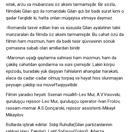
istək, arzu və mübarizəsi öz əksini tarmamışdır. Bir sözlə,
filmdəki Gilan qızı ilə romandakı Gilan qızı bir bədii surət kimi o
qədər fərqlidir ki, hətta onları müqayisə etməyə dəyməz.
-Romanda təsvir edilən İran və xüsusilə Gilan əyalətinin təbii
mənzərələri də filmdə öz əksini tarmamışdır. Bu cəhət özü də
filmin həm məzmun, həm də bədii təsir qüvvəsinin sönük
çıxmasına səbəb olan amillərdən biridir.
-Maronun uşağı qaytarma səhnəsi həm məzmun, həm də
çəkiliş cəhətdən qondarma və süni çıxmışdır. Lakin körpü
epizodu, buradakı yük daşıyan fəhlələrin ahəngdar hərəkəti,
eləcə də cadar-cadar olmuş torpaq və həyat hiss olunmayan
peysajın çəkilişi isə müvəffəqiyyətlidir.
Filmin yaradıcı heyəti: Ssenari müəllifi-Leo Mur, A.V.Vıxovski,
quruluşçu rejissor-Leo Mur, quruluşçu operator-İvan Frolov,
rəssam-memar A.S.Qonçarski, rejissor assistenti-Mikayıl
Mikayılov.
Rollarda iştirak edirlər: Sidqi Ruhulla(Gilan partizanlarının
rəhbəri Hacı Zəkidər), Lətif Səfərov(Gülgül), Ağarza