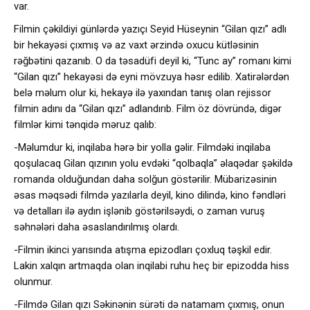
var.
Filmin çəkildiyi günlərdə yazıçı Seyid Hüseynin “Gilan qızı” adlı
bir hekayəsi çıxmış və az vaxt ərzində oxucu kütləsinin
rəğbətini qazanıb. O da təsadüfi deyil ki, “Tunc ay” romanı kimi
“Gilan qızı” hekayəsi də eyni mövzuya həsr edilib. Xatirələrdən
belə məlum olur ki, hekayə ilə yaxından tanış olan rejissor
filmin adını da “Gilan qızı” adlandırıb. Film öz dövründə, digər
filmlər kimi tənqidə məruz qalıb:
-Məlumdur ki, inqilaba hərə bir yolla gəlir. Filmdəki inqilaba
qoşulacaq Gilan qızının yolu evdəki “qolbaqla” əlaqədar şəkildə
romanda olduğundan daha solğun göstərilir. Mübarizəsinin
əsas məqsədi filmdə yazılarla deyil, kino dilində, kino fəndləri
və detalları ilə aydın işlənib göstərilsəydi, o zaman vuruş
səhnələri daha əsaslandırılmış olardı.
-Filmin ikinci yarısında atışma epizodları çoxluq təşkil edir.
Lakin xalqın artmaqda olan inqilabi ruhu heç bir epizodda hiss
olunmur.
-Filmdə Gilan qızı Səkinənin sürəti də natamam çıxmış, onun