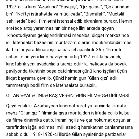
1927-ci ilə kimi “Azərkino” “Bayquş”, “Qız qalası”, “Çoxlarından
biri”, “Neftçi istirahətdə və müalicədə”, “Bismillah”, “Müxtəlif
sahillərdə” bədii filmlərini istehsal edib ekranlara buraxır. Həmin
ərəfədə artıq yaranmasının bir neçə ilini arxada qoyan
kinostudiyanın genişləndirilməsi məsələsi diqqət mərkəzində
idi. İstehsalat bazasının müntəzəm olaraq möhkəmləndirilməsi
ilə filmlər yaradılması işi isə paralel aparılırdı. 36 x 16 metr
sahəsi olan yeni kino pavilyonu artıq 1927-ci ildə hazır idi,
kinofabrik yeni avadanlıqla təchiz edilir ki, nəticədə də böyük
pavilyonda tikintinin başa çatdırılması günü kino işçiləri üçün
ikiqat bayrama çevrilib. Çünki həmin gün “Gilan qızı” adlı
tammetrajlı bədii film də istehsalata buraxılır…
GİLAN ƏYALƏTİNDƏ BAŞ VERƏNLƏRİN FİLMƏ GƏTİRİLMƏSİ
Qeyd edək ki, Azərbaycan kinematoqrafiya tarixində ilk dəfə
məhz “Gilan qızı” filmində qısa montajdan istifadə edilib ki, bu
da filmə dinamika qatıb. İranın ingilis və çar hökumət qoşunları
tərəfindən işğal edilməsi milli azadlıq hərəkatının canlanmasına
səbəb oldu. 1918-1920-ci illərdə Gilan əyalətində partizanlar