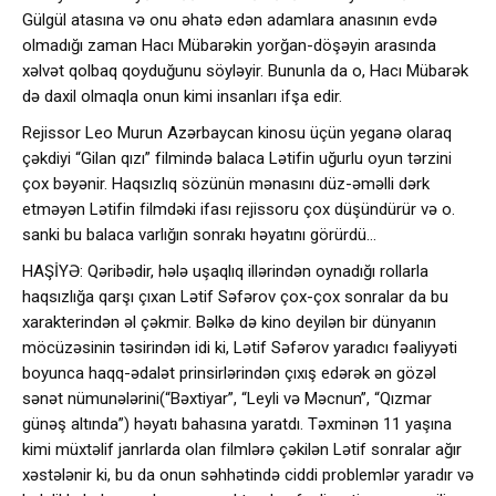
Gülgül atasına və onu əhatə edən adamlara anasının evdə
olmadığı zaman Hacı Mübarəkin yorğan-döşəyin arasında
xəlvət qolbaq qoyduğunu söyləyir. Bununla da o, Hacı Mübarək
də daxil olmaqla onun kimi insanları ifşa edir.
Rejissor Leo Murun Azərbaycan kinosu üçün yeganə olaraq
çəkdiyi “Gilan qızı” filmində balaca Lətifin uğurlu oyun tərzini
çox bəyənir. Haqsızlıq sözünün mənasını düz-əməlli dərk
etməyən Lətifin filmdəki ifası rejissoru çox düşündürür və o.
sanki bu balaca varlığın sonrakı həyatını görürdü…
HAŞİYƏ: Qəribədir, hələ uşaqlıq illərindən oynadığı rollarla
haqsızlığa qarşı çıxan Lətif Səfərov çox-çox sonralar da bu
xarakterindən əl çəkmir. Bəlkə də kino deyilən bir dünyanın
möcüzəsinin təsirindən idi ki, Lətif Səfərov yaradıcı fəaliyyəti
boyunca haqq-ədalət prinsirlərindən çıxış edərək ən gözəl
sənət nümunələrini(“Bəxtiyar”, “Leyli və Məcnun”, “Qızmar
günəş altında”) həyatı bahasına yaratdı. Təxminən 11 yaşına
kimi müxtəlif janrlarda olan filmlərə çəkilən Lətif sonralar ağır
xəstələnir ki, bu da onun səhhətində ciddi problemlər yaradır və