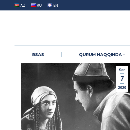
AZ
RU
EN
ƏSAS
QURUM HAQQINDA
ƏSAS
QURUM HAQQINDA
Sen
7
2020