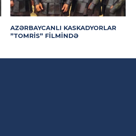
AZƏRBAYCANLI KASKADYORLAR
”TOMRIS” FILMINDƏ