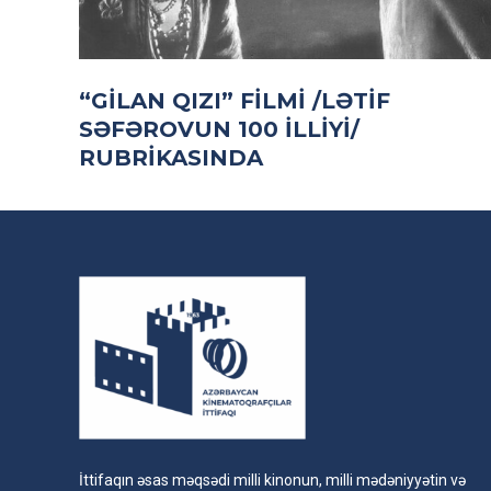
“GILAN QIZI” FILMI /LƏTIF
SƏFƏROVUN 100 ILLIYI/
RUBRIKASINDA
İttifaqın əsas məqsədi milli kinonun, milli mədəniyyətin və