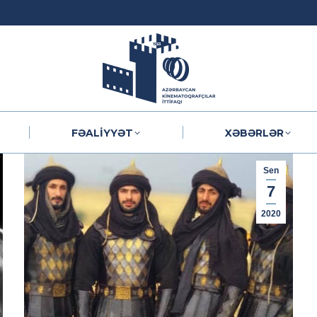
FƏALIYYƏT
XƏBƏRLƏR
FƏALIYYƏT
XƏBƏRLƏR
Sen
7
2020