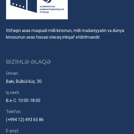
İttifaqın əsas məqsədi milli kinonun, milli mədəniyyətin və dünya
kinosunun əsas hissəsi olaraq inkişaf etdirilməsidir.
BİZİMLƏ ƏLAQƏ
Ünvan :
Bakı, Bülbül küç. 30.
Iş vaxtı:
B.e-C. 10:00-18:00
Telefon:
(+994 12) 493 65 86
E-poçt: