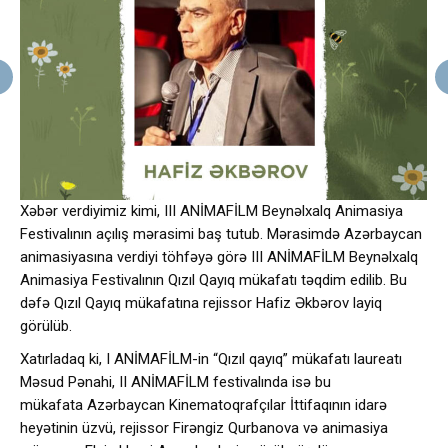
Xəbər verdiyimiz kimi, III ANİMAFİLM Beynəlxalq Animasiya
Festivalının açılış mərasimi baş tutub. Mərasimdə Azərbaycan
animasiyasına verdiyi töhfəyə görə III ANİMAFİLM Beynəlxalq
Animasiya Festivalının Qızıl Qayıq mükafatı təqdim edilib. Bu
dəfə Qızıl Qayıq mükafatına rejissor Hafiz Əkbərov layiq
görülüb.
Xatırladaq ki, I ANİMAFİLM-in “Qızıl qayıq” mükafatı laureatı
Məsud Pənahi, II ANİMAFİLM festivalında isə bu
mükafata Azərbaycan Kinematoqrafçılar İttifaqının idarə
heyətinin üzvü, rejissor Firəngiz Qurbanova və animasiya