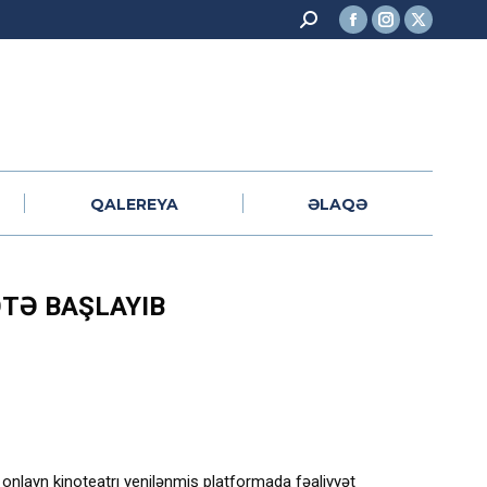
Search:
Facebook
Instagram
X
QALEREYA
ƏLAQƏ
page
page
page
opens
opens
opens
in
in
in
new
new
new
window
window
window
QALEREYA
ƏLAQƏ
TƏ BAŞLAYIB
 onlayn kinoteatrı yenilənmiş platformada fəaliyyət