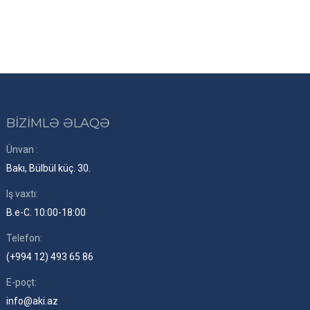
BİZİMLƏ ƏLAQƏ
Ünvan :
Bakı, Bülbül küç. 30.
Iş vaxtı:
B.e-C. 10:00-18:00
Telefon:
(+994 12) 493 65 86
E-poçt:
info@aki.az