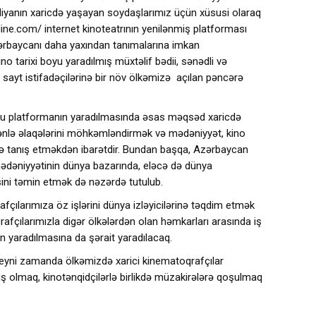
iyanın xaricdə yaşayan soydaşlarımız üçün xüsusi olaraq
line.com/ internet kinoteatrının yenilənmiş platforması
zərbaycanı daha yaxından tanımalarına imkan
no tarixi boyu yaradılmış müxtəlif bədii, sənədli və
 sayt istifadəçilərinə bir növ ölkəmizə açılan pəncərə
bu platformanın yaradılmasında əsas məqsəd xaricdə
ənlə əlaqələrini möhkəmləndirmək və mədəniyyət, kino
rlə tanış etməkdən ibarətdir. Bundan başqa, Azərbaycan
mədəniyyətinin dünya bazarında, eləcə də dünya
sini təmin etmək də nəzərdə tutulub.
fçılarımıza öz işlərini dünya izləyicilərinə təqdim etmək
fçılarımızla digər ölkələrdən olan həmkarları arasında iş
tin yaradılmasına da şərait yaradılacaq.
, eyni zamanda ölkəmizdə xarici kinematoqrafçılar
nış olmaq, kinotənqidçilərlə birlikdə müzakirələrə qoşulmaq