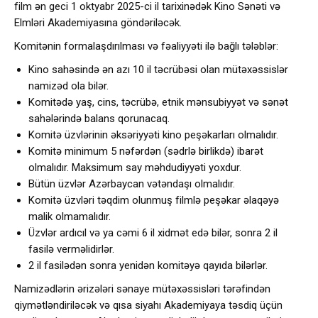
film ən geci 1 oktyabr 2025-ci il tarixinədək Kino Sənəti və
Elmləri Akademiyasına göndəriləcək.
Komitənin formalaşdırılması və fəaliyyəti ilə bağlı tələblər:
Kino sahəsində ən azı 10 il təcrübəsi olan mütəxəssislər
namizəd ola bilər.
Komitədə yaş, cins, təcrübə, etnik mənsubiyyət və sənət
sahələrində balans qorunacaq.
Komitə üzvlərinin əksəriyyəti kino peşəkarları olmalıdır.
Komitə minimum 5 nəfərdən (sədrlə birlikdə) ibarət
olmalıdır. Maksimum say məhdudiyyəti yoxdur.
Bütün üzvlər Azərbaycan vətəndaşı olmalıdır.
Komitə üzvləri təqdim olunmuş filmlə peşəkar əlaqəyə
malik olmamalıdır.
Üzvlər ardıcıl və ya cəmi 6 il xidmət edə bilər, sonra 2 il
fasilə verməlidirlər.
2 il fasilədən sonra yenidən komitəyə qayıda bilərlər.
Namizədlərin ərizələri sənaye mütəxəssisləri tərəfindən
qiymətləndiriləcək və qısa siyahı Akademiyaya təsdiq üçün