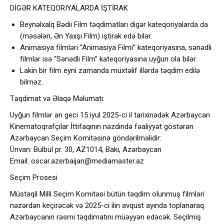
DİGƏR KATEQORIYALARDA İŞTİRAK
Beynəlxalq Bədii Film təqdimatları digər kateqoriyalarda da
(məsələn, Ən Yaxşı Film) iştirak edə bilər.
Animasiya filmləri “Animasiya Filmi” kateqoriyasına, sənədli
filmlər isə “Sənədli Film” kateqoriyasına uyğun ola bilər.
Lakin bir film eyni zamanda müxtəlif illərdə təqdim edilə
bilməz.
Təqdimat və Əlaqə Məlumatı:
Uyğun filmlər ən geci 15 iyul 2025-ci il tarixinədək Azərbaycan
Kinematoqrafçılar İttifaqının nəzdində fəaliyyət göstərən
Azərbaycan Seçim Komitəsinə göndərilməlidir:
Ünvan: Bülbül pr. 30, AZ1014, Bakı, Azərbaycan
Email:
oscar.azerbaijan@mediamaster.az
Seçim Prosesi
Müstəqil Milli Seçim Komitəsi bütün təqdim olunmuş filmləri
nəzərdən keçirəcək və 2025-ci ilin avqust ayında toplanaraq
Azərbaycanın rəsmi təqdimatını müəyyən edəcək. Seçilmiş