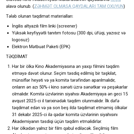
əlavə olunub. (
ZƏHMƏT OLMASA QAYDALARI TAM OXUYUN
)
Tələb olunan təqdimat materialları:
İngilis altyazılı film linki (screener)
Yüksək keyfiyyətli tanıtım fotosu (300 dpi, üfüqi, yazısız və
logosuz)
Elektron Mətbuat Paketi (EPK)
TƏQDİMAT
Hər bir ölkə Kino Akademiyasına ən yaxşı filmini təqdim
etməyə dəvət olunur. Seçim təsdiq edilmiş bir təşkilat,
münsiflər heyəti və ya komitə tərəfindən aparılmalıdır,
onların ən azı 50%-i kino sənəti üzrə sənətkar və peşəkarlar
olmalıdır. Komitə üzvlərinin siyahısı Akademiyaya ən geci 15
avqust 2025-ci il tarixinədək təqdim olunmalıdır. İlk dəfə
təqdimat edən və ya son beş ildə təqdimat etməmiş ölkələr
31 dekabr 2025-ci ilə qədər komitə üzvlərinin siyahısını
Akademiyanın təsdiqi üçün təqdim etməlidirlər.
Hər ölkədən yalnız bir film qəbul ediləcək. Seçilmiş film