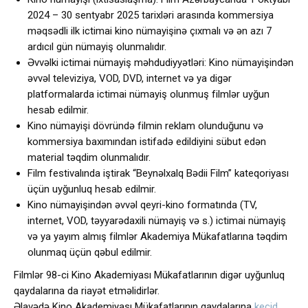
2024 – 30 sentyabr 2025 tarixləri arasında kommersiya
məqsədli ilk ictimai kino nümayişinə çıxmalı və ən azı 7
ardıcıl gün nümayiş olunmalıdır.
Əvvəlki ictimai nümayiş məhdudiyyətləri: Kino nümayişindən
əvvəl televiziya, VOD, DVD, internet və ya digər
platformalarda ictimai nümayiş olunmuş filmlər uyğun
hesab edilmir.
Kino nümayişi dövründə filmin reklam olunduğunu və
kommersiya baxımından istifadə edildiyini sübut edən
material təqdim olunmalıdır.
Film festivalında iştirak “Beynəlxalq Bədii Film” kateqoriyası
üçün uyğunluq hesab edilmir.
Kino nümayişindən əvvəl qeyri-kino formatında (TV,
internet, VOD, təyyarədaxili nümayiş və s.) ictimai nümayiş
və ya yayım almış filmlər Akademiya Mükafatlarına təqdim
olunmaq üçün qəbul edilmir.
Filmlər 98-ci Kino Akademiyası Mükafatlarının digər uyğunluq
qaydalarına da riayət etməlidirlər.
Əlavədə Kino Akademiyası Mükafatlarının qaydalarına
keçid