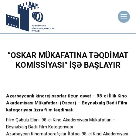
“OSKAR MÜKAFATINA TƏQDIMAT
KOMISSIYASI” IŞƏ BAŞLAYIR
Azərbaycanlı kinorejissorlar üçün dəvət – 98-ci İllik Kino
Akademiyası Mükafatları (Oscar) – Beynəlxalq Bədii Film
kateqoriyası üzrə film təqdimatı
Film Qəbulu Elanı: 98-ci Kino Akademiyası Mükafatları –
Beynəlxalq Bədii Film Kateqoriyası
Azərbaycan Kinematoqrafçılar İttifaqı 98-ci Kino Akademiyası