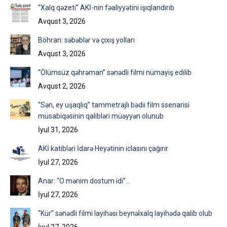
“Xalq qəzeti” AKİ-nin fəaliyyətini işıqlandırıb
Avqust 3, 2026
Böhran: səbəblər və çıxış yolları
Avqust 3, 2026
“Ölümsüz qəhrəman” sənədli filmi nümayiş edilib
Avqust 2, 2026
“Sən, ey uşaqlıq” tammetrajlı bədii film ssenarisi
müsabiqəsinin qalibləri müəyyən olunub
İyul 31, 2026
AKİ katibləri İdarə Heyətinin iclasını çağırır
İyul 27, 2026
Anar: “O mənim dostum idi”…
İyul 27, 2026
“Kür” sənədli filmi layihəsi beynəlxalq layihədə qalib olub