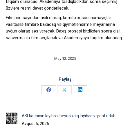
təqdim olunacaq. Akademiya təsdiqlədikdən sonra seçilmiş
üzvlərə rəsmi dəvət göndəriləcək.
Filmlərin sayından asılı olaraq, komitə xüsusi nümayişlər
vasitəsilə filmlərə baxacaq və qiymətləndirmə meyarlarına
uyğun olaraq səs verəcək. Baxış prosesi bitdikdən sonra gizli
səsvermə ilə film seçiləcək və Akademiyaya təqdim olunacaq.
May 12, 2025
Paylaş
Share
Share
Share
on
on
on
Facebook
X
LinkedIn
AKİ katibinin layihəsi beynəlxalq layihədə qrant udub
Avqust 5, 2026