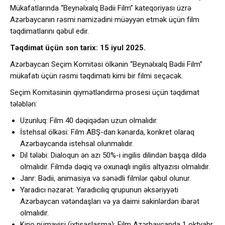
Mükafatlarında “Beynəlxalq Bədii Film” kateqoriyası üzrə
Azərbaycanın rəsmi namizədini müəyyən etmək üçün film
təqdimatlarını qəbul edir.
Təqdimat üçün son tarix: 15 iyul 2025.
Azərbaycan Seçim Komitəsi ölkənin “Beynəlxalq Bədii Film”
mükafatı üçün rəsmi təqdimatı kimi bir filmi seçəcək.
Seçim Komitəsinin qiymətləndirmə prosesi üçün təqdimat
tələbləri:
Uzunluq: Film 40 dəqiqədən uzun olmalıdır.
İstehsal ölkəsi: Film ABŞ-dan kənarda, konkret olaraq
Azərbaycanda istehsal olunmalıdır.
Dil tələbi: Dialoqun ən azı 50%-i ingilis dilindən başqa dildə
olmalıdır. Filmdə dəqiq və oxunaqlı ingilis altyazısı olmalıdır.
Janr: Bədii, animasiya və sənədli filmlər qəbul olunur.
Yaradıcı nəzarət: Yaradıcılıq qrupunun əksəriyyəti
Azərbaycan vətəndaşları və ya daimi sakinlərdən ibarət
olmalıdır.
Kino nümayişi (ixtisaslaşma): Film Azərbaycanda 1 oktyabr