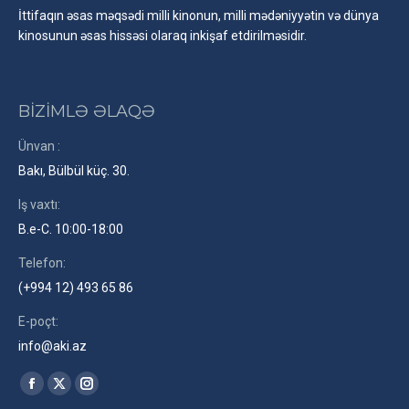
İttifaqın əsas məqsədi milli kinonun, milli mədəniyyətin və dünya
kinosunun əsas hissəsi olaraq inkişaf etdirilməsidir.
BİZİMLƏ ƏLAQƏ
Ünvan :
Bakı, Bülbül küç. 30.
Iş vaxtı:
B.e-C. 10:00-18:00
Telefon:
(+994 12) 493 65 86
E-poçt:
info@aki.az
Find us on:
Facebook
X
Instagram