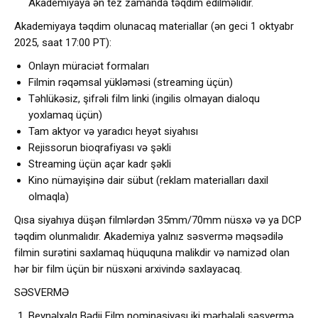
Akademiyaya ən tez zamanda təqdim edilməlidir.
Akademiyaya təqdim olunacaq materiallar (ən geci 1 oktyabr
2025, saat 17:00 PT):
Onlayn müraciət formaları
Filmin rəqəmsal yükləməsi (streaming üçün)
Təhlükəsiz, şifrəli film linki (ingilis olmayan dialoqu
yoxlamaq üçün)
Tam aktyor və yaradıcı heyət siyahısı
Rejissorun bioqrafiyası və şəkli
Streaming üçün açar kadr şəkli
Kino nümayişinə dair sübut (reklam materialları daxil
olmaqla)
Qısa siyahıya düşən filmlərdən 35mm/70mm nüsxə və ya DCP
təqdim olunmalıdır. Akademiya yalnız səsvermə məqsədilə
filmin surətini saxlamaq hüququna malikdir və namizəd olan
hər bir film üçün bir nüsxəni arxivində saxlayacaq.
SƏSVERMƏ
Beynəlxalq Bədii Film nominasiyası iki mərhələli səsvermə