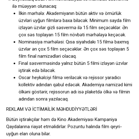
ilə müəyyən olunacaq:
İlkin mərhələ: Akademiyanın bütün aktiv və ömürlük
üzvləri uyğun filmlərə baxa biləcək. Minimum sayda film
izləyən üzvlər gizli səsvermə ilə 15 film seçəcəklər. Ən
çox səs toplayan 15 film növbəti mərhələyə keçəcək.
Nominasiya mərhələsi: Qısa siyahıdakı 15 filmə baxmış
üzvlər ən çox 5 film seçəcəklər. Ən çox səs toplayan 5
film final namizədləri olacaq.
Final səsverməsində yalnız bütün 5 filmi izləyən üzvlər
iştirak edə biləcək.
Oscar heykəlciyi filmə veriləcək və rejissor yaradıcı
kollektiv adından qəbul edəcək. Akademiya namizəd kimi
ölkəni göstərir, rejissorun adı isə plaketdə ölkə və filmin
adından sonra yazılacaq.
REKLAM VƏ İCTİMAİLİK MƏHDUDİYYƏTLƏRİ
Bütün iştirakçılar həm də Kino Akademiyası Kampaniya
Qaydalarına riayət etməlidirlər. Pozuntu halında film qeyri-
uyğun elan oluna bilər.