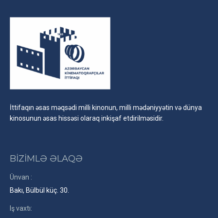
İttifaqın əsas məqsədi milli kinonun, milli mədəniyyətin və dünya
kinosunun əsas hissəsi olaraq inkişaf etdirilməsidir.
BİZİMLƏ ƏLAQƏ
Ünvan :
Bakı, Bülbül küç. 30.
Iş vaxtı: