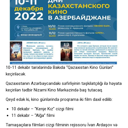
10-11 dekabr tarixlərində Bakıda “Qazaxıstan Kino Günləri”
keçiriləcək.
Qazaxıstanın Azərbaycandakı səfirliyinin təşkilatçılığı ilə həyata
keçirilən tədbir Nizami Kino Mərkəzində baş tutacaq.
Qeyd edək ki, kino günlərində proqrama iki film daxil edilib:
10 dekabr – “Kenje Kız” cizgi filmi
11 dekabr – “Alğa” filmi
Tamaşaçılara filmləri cizgi filminin rejissoru İvan Ardaşov və