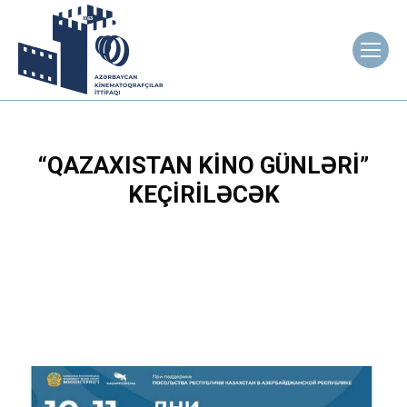
“QAZAXISTAN KINO GÜNLƏRI”
KEÇIRILƏCƏK