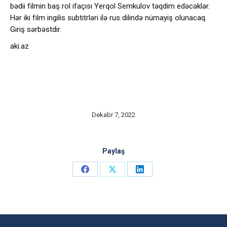
bədii filmin baş rol ifaçısı Yerqol Semkulov təqdim edəcəklər.
Hər iki film ingilis subtitrləri ilə rus dilində nümayiş olunacaq.
Giriş sərbəstdir.
aki.az
Dekabr 7, 2022
Paylaş
Share
Share
Share
on
on
on
Facebook
X
LinkedIn