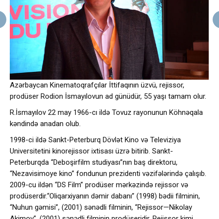
Azərbaycan Kinematoqrafçılar İttifaqının üzvü, rejissor,
prodüser Rodion İsmayılovun ad günüdür, 55 yaşı tamam olur.
R.İsmayılov 22 may 1966-cı ildə Tovuz rayonunun Köhnəqala
kəndində anadan olub.
1998-ci ildə Sankt-Peterburq Dövlət Kino və Televiziya
Universitetini kinorejissor ixtisası üzrə bitirib. Sankt-
Peterburqda “Deboşirfilm studiyası”nın baş direktoru,
“Nezavisimoye kino” fondunun prezidenti vəzifələrində çalışıb.
2009-cu ildən “DS Film” prodüser mərkəzində rejissor və
prodüserdir.“Oliqarxiyanın dəmir dabanı” (1998) bədii filminin,
“Nuhun gəmisi”, (2001) sənədli filminin, “Rejissor—Nikolay
Akimov”, (2001) sənədli filminin prodüseridir. Rejissor kimi