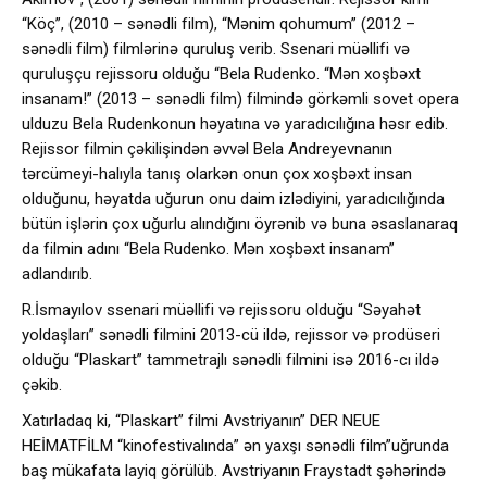
“Köç”, (2010 – sənədli film), “Mənim qohumum” (2012 –
sənədli film) filmlərinə quruluş verib. Ssenari müəllifi və
quruluşçu rejissoru olduğu “Bela Rudenko. “Mən xoşbəxt
insanam!” (2013 – sənədli film) filmində görkəmli sovet opera
ulduzu Bela Rudenkonun həyatına və yaradıcılığına həsr edib.
Rejissor filmin çəkilişindən əvvəl Bela Andreyevnanın
tərcümeyi-halıyla tanış olarkən onun çox xoşbəxt insan
olduğunu, həyatda uğurun onu daim izlədiyini, yaradıcılığında
bütün işlərin çox uğurlu alındığını öyrənib və buna əsaslanaraq
da filmin adını “Bela Rudenko. Mən xoşbəxt insanam”
adlandırıb.
R.İsmayılov ssenari müəllifi və rejissoru olduğu “Səyahət
yoldaşları” sənədli filmini 2013-cü ildə, rejissor və prodüseri
olduğu “Plaskart” tammetrajlı sənədli filmini isə 2016-cı ildə
çəkib.
Xatırladaq ki, “Plaskart” filmi Avstriyanın” DER NEUE
HEİMATFİLM “kinofestivalında” ən yaxşı sənədli film”uğrunda
baş mükafata layiq görülüb. Avstriyanın Fraystadt şəhərində