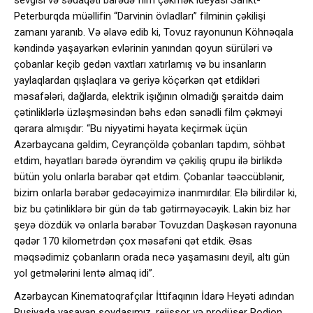
Peterburqda müəllifin “Darvinin övladları” filminin çəkilişi
zamanı yaranıb. Və əlavə edib ki, Tovuz rayonunun Köhnəqala
kəndində yaşayarkən evlərinin yanından qoyun sürüləri və
çobanlar keçib gedən vaxtları xatırlamış və bu insanların
yaylaqlardan qışlaqlara və geriyə köçərkən qət etdikləri
məsafələri, dağlarda, elektrik işığının olmadığı şəraitdə daim
çətinliklərlə üzləşməsindən bəhs edən sənədli film çəkməyi
qərara almışdır: “Bu niyyətimi həyata keçirmək üçün
Azərbaycana gəldim, Ceyrançöldə çobanları tapdım, söhbət
etdim, həyatları barədə öyrəndim və çəkiliş qrupu ilə birlikdə
bütün yolu onlarla bərabər qət etdim. Çobanlar təəccüblənir,
bizim onlarla bərabər gedəcəyimizə inanmırdılar. Elə bilirdilər ki,
biz bu çətinliklərə bir gün də tab gətirməyəcəyik. Lakin biz hər
şeyə dözdük və onlarla bərabər Tovuzdan Daşkəsən rayonuna
qədər 170 kilometrdən çox məsafəni qət etdik. Əsas
məqsədimiz çobanların orada necə yaşamasını deyil, altı gün
yol getmələrini lentə almaq idi”.
Azərbaycan Kinematoqrafçılar İttifaqının İdarə Heyəti adından
Rusiyada yaşayan soydaşımız, rejissor və prodüser Rodion