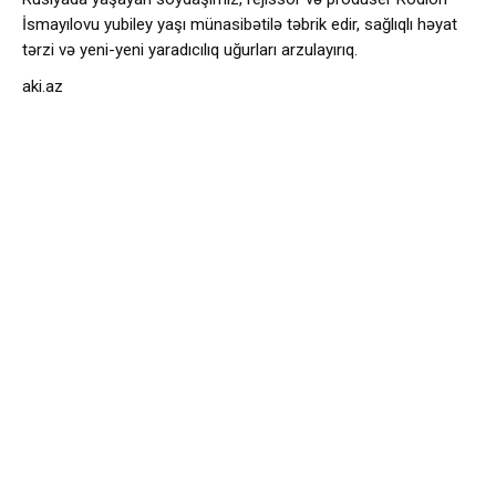
İsmayılovu yubiley yaşı münasibətilə təbrik edir, sağlıqlı həyat
tərzi və yeni-yeni yaradıcılıq uğurları arzulayırıq.
aki.az