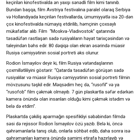
keçirilən kinofestivalda ən yaxşı sənədli film kimi tanınıb.
Bundan başqa, film Avstriya festivalına paralel olaraq Serbiya
və Hollandiyada keçirilən festivallarda, ümumiyyətlə isə 20-dən
çox kinofestivalda nümayiş etdirilib, həmçinin çoxsaylı
mükafatlar alıb. Film “Moskva-Vladivostok” qatarında
təsadüfən rastlaşan sadə rusiyalıların həyat tarixçəsindən və
taleyindən bəhs edir. 80 dəqiqə olan ekran əsərində müasir
Rusiya cəmiyyətinin sosial portreti əks olunur.
Rodion İsmayılov deyir ki, film Rusiya vətəndaşlarının
çoxmillətliliyini göstərir: “Qatarda təsadüfən görüşən sadə
rusiyalılar və müasir Rusiya cəmiyyətinin sosial portreti filmin
mövzusunu təşkil edir. Məqsədim heç də, “rusofil” və ya
“rusofob” film çəkmək olmayıb. 7 gün plaskartla səfər edərkən
kamera önündə olan insanları olduğu kimi çəkmək istədim və
belə də etdim”.
Plaskartda çəkiliş aparmağın spesifikliyi səbəbindən filmdə
səsi də rejissor Rodion İsmayılov özü yazıb. Belə ki, öncə
qəhrəmanlarla tanış olub, onlarla söhbət edib, daha sonra isə
qəhrəmanları kamera önündə səmimi etirafa hazırlayıb və