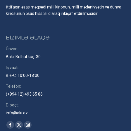
İttifaqın əsas məqsədi milli kinonun, milli mədəniyyətin və dünya
kinosunun əsas hissəsi olaraq inkişaf etdirilməsidir.
BİZİMLƏ ƏLAQƏ
Ünvan :
Bakı, Bülbül küç. 30.
Iş vaxtı:
B.e-C. 10:00-18:00
Telefon:
(+994 12) 493 65 86
E-poçt:
info@aki.az
Find us on:
Facebook
X
Instagram