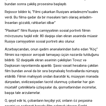
bundan sonra çəkiliş prosesinə başlayıb.
Rejissor bildirir ki, “Filmi çəkərkən Rusiyanı anladınızmı”sualını
verdi. Bu filmə qədər də bir məsələni tam olaraq anladım-
İnsanları gözəldi, rəhbərləri idbar”
“Plaskart” filmi Rusiya cəmiyyətinin sosial portreti filmin
mövzusunu təşkil edir. 80 dəqiqə olan ekran əsərində müasir
Rusiya cəmiyyətinin sosial portreti əks olunur.
Azərbaycandan, onun qədim ənənələrindən bəhs edən “Köç”
filmini isə rejissor avropalı tamaşaçı üçün nəzərdə tutduğunu
bildirib. 52 dəqiqəlik ekran əsərinin çəkilişləri Tovuz və
Daşkəsən rayonlarında aparılıb. Şəxsi vəsait hesabına çəkilən
film bundan əvvəl də bir sıra beynəlxalq festivallarda nümayiş
etdirilib. Filmin mahiyyəti ondan ibarətdir ki, müəyyən mənada
dünyadan, sivilizasiyadan təcrid olunmuş çobanlar hər gün
müxtəlif çətinliklərlə üzləşsələr də, qismətlərindən incimirlər,
başqa tale arzulamırlar.
O, qeyd edir ki, çobanların keçdiyi yol, onların öz peşəsinə
sevgisi və sədaqəti barədə film çəkmək ideyası Sankt-