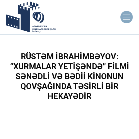
RÜSTƏM İBRAHIMBƏYOV:
“XURMALAR YETIŞƏNDƏ” FILMI
SƏNƏDLI VƏ BƏDII KINONUN
QOVŞAĞINDA TƏSIRLI BIR
HEKAYƏDIR