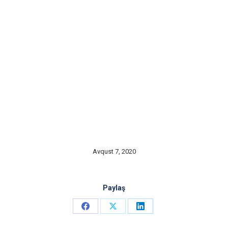
Avqust 7, 2020
Paylaş
Share
Share
Share
on
on
on