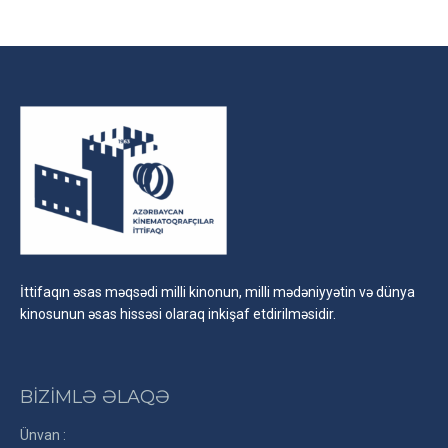
Facebook
X
LinkedIn
İttifaqın əsas məqsədi milli kinonun, milli mədəniyyətin və dünya
kinosunun əsas hissəsi olaraq inkişaf etdirilməsidir.
BİZİMLƏ ƏLAQƏ
Ünvan :