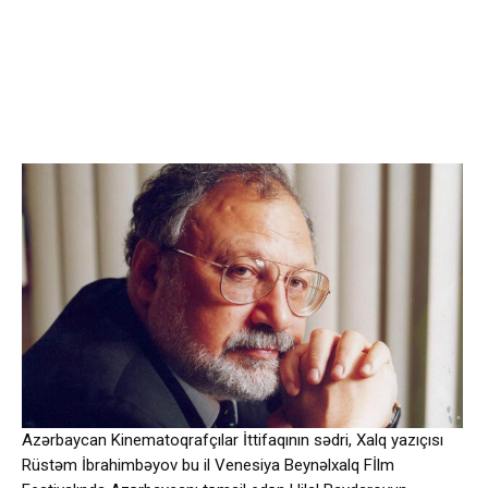
Azərbaycan Kinematoqrafçılar İttifaqının sədri, Xalq yazıçısı
Rüstəm İbrahimbəyov bu il Venesiya Beynəlxalq Fİlm