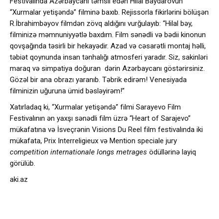
Festivalında Azərbaycanı təmsil edən Hilal Baydarovun
“Xurmalar yetişəndə” filminə baxıb. Rejissorla fikirlərini bölüşən
R.İbrahimbəyov filmdən zövq aldığını vurğulayıb: “Hilal bəy,
filminizə məmnuniyyətlə baxdım. Film sənədli və bədii kinonun
qovşağında təsirli bir hekayədir. Azad və cəsarətli montaj həlli,
təbiət qoynunda insan tənhalığı atmosferi yaradır. Siz, sakinləri
maraq və simpatiya doğuran dərin Azərbaycanı göstərirsiniz.
Gözəl bir ana obrazı yaranıb. Təbrik edirəm! Venesiyada
filminizin uğuruna ümid bəsləyirəm!”
Xatırladaq ki, “Xurmalar yetişəndə” filmi Sarayevo Film
Festivalının ən yaxşı sənədli film üzrə “Heart of Sarajevo”
mükafatına və İsveçrənin Visions Du Reel film festivalında iki
mükafata, Prix Interreligieux və Mention speciale jury
competition internationale longs metrages
ödüllərinə layiq
görülüb.
aki.az