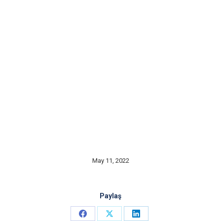
May 11, 2022
Paylaş
Share
Share
Share