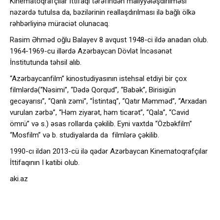
Kinematoqrafçılar İttifaqı tərəfindən maliyyələşdirilməsi
nəzərdə tutulsa da, bəzilərinin reallaşdırılması ilə bağlı ölkə
rəhbərliyinə müraciət olunacaq.
Rasim Əhməd oğlu Balayev 8 avqust 1948-ci ildə anadan olub.
1964-1969-cu illərdə Azərbaycan Dövlət İncəsənət
İnstitutunda təhsil alıb.
“Azərbaycanfilm” kinostudiyasının istehsal etdiyi bir çox
filmlərdə(“Nəsimi”, “Dədə Qorqud”, “Babək”, Birisigün
gecəyarısı”, “Qanlı zəmi”, “İstintaq”, “Qatır Məmməd”, “Arxadan
vurulan zərbə”, “Həm ziyarət, həm ticarət”, “Qala”, “Cavid
ömrü” və s.) əsas rollarda çəkilib. Eyni vaxtda “Özbəkfilm”
“Mosfilm” və b. studiyalarda da filmlərə çəkilib.
1990-cı ildən 2013-cü ilə qədər Azərbaycan Kinematoqrafçılar
İttifaqının I katibi olub.
aki.az