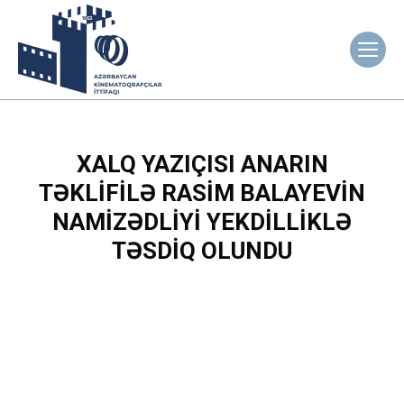
XALQ YAZIÇISI ANARIN
TƏKLIFILƏ RASIM BALAYEVIN
NAMIZƏDLIYI YEKDILLIKLƏ
TƏSDIQ OLUNDU