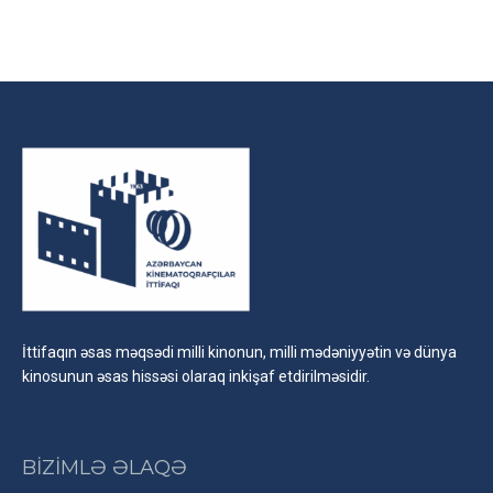
on
on
on
Facebook
X
LinkedIn
İttifaqın əsas məqsədi milli kinonun, milli mədəniyyətin və dünya
kinosunun əsas hissəsi olaraq inkişaf etdirilməsidir.
BİZİMLƏ ƏLAQƏ