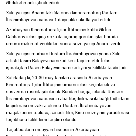
Əbdülrəhmanlı iştirak edirdi.
Xalq yazıçısı Anarın təklifilə öncə kinodramaturq Rüstəm
İbrahimbəyovun xatirəsi 1 dəqiqəlik sükutla yad edildi.
Azərbaycan Kinematoqrafçılar İttifaqının katibi Əli İsa
Cabbarov iclası giriş sözü ilə açaraq görülən işlər barədə
ümumi məlumat verdikdən sonra sözü yazıçı Anara verdi.
Xalq yazıçısı mərhum Rüstəm İbrahimbəyovun yerinə Xalq
artisti Rasim Balayevi namizəd kimi təqdim etdi. İclas
iştirakçıları Rasim Balayevin namizədliyini yekdilliklə təsdiqlədi.
Xatırladaq ki, 20-30 may tarixləri arasında Azərbaycan
Kinematoqrafçılar İttifaqının ümumi iclası keçiriləcək və
səsvermə rəsmiləşdiriləcək. Bundan başqa, iclasda Rüstəm
İbrahimbəyovun xatirəsinin əbədiləşdirilməsi ilə bağlı tədbirlərin
keçirilməsi müzakirə olundu. Rüstəm İbrahimbəyovun
məqalələrinin toplusu, sənədli film, Kino muzeyinin yaradılması
təşəbbüsü təklif kimi təqdim olundu.
Təşəbbüslərin müəyyən hissəsinin Azərbaycan