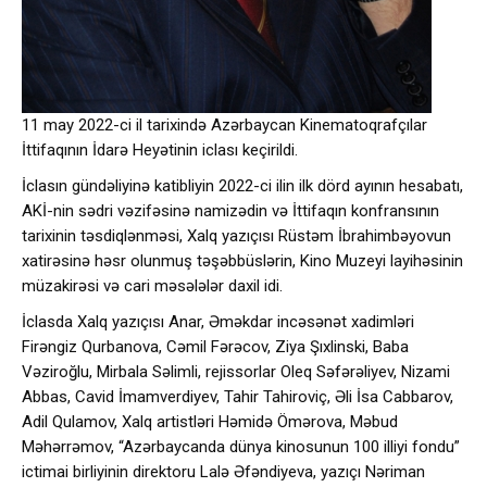
11 may 2022-ci il tarixində Azərbaycan Kinematoqrafçılar
İttifaqının İdarə Heyətinin iclası keçirildi.
İclasın gündəliyinə katibliyin 2022-ci ilin ilk dörd ayının hesabatı,
AKİ-nin sədri vəzifəsinə namizədin və İttifaqın konfransının
tarixinin təsdiqlənməsi, Xalq yazıçısı Rüstəm İbrahimbəyovun
xatirəsinə həsr olunmuş təşəbbüslərin, Kino Muzeyi layihəsinin
müzakirəsi və cari məsələlər daxil idi.
İclasda Xalq yazıçısı Anar, Əməkdar incəsənət xadimləri
Firəngiz Qurbanova, Cəmil Fərəcov, Ziya Şıxlinski, Baba
Vəziroğlu, Mirbala Səlimli, rejissorlar Oleq Səfərəliyev, Nizami
Abbas, Cavid İmamverdiyev, Tahir Tahiroviç, Əli İsa Cabbarov,
Adil Qulamov, Xalq artistləri Həmidə Ömərova, Məbud
Məhərrəmov, “Azərbaycanda dünya kinosunun 100 illiyi fondu”
ictimai birliyinin direktoru Lalə Əfəndiyeva, yazıçı Nəriman