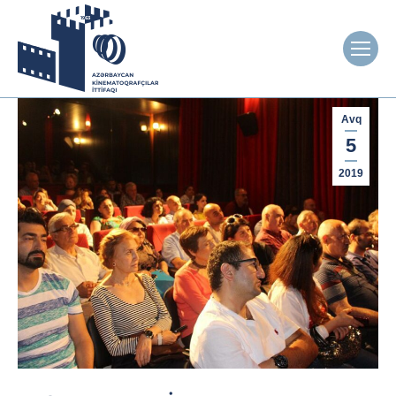
Avq
5
2019