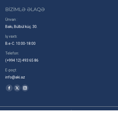
BİZİMLƏ ƏLAQƏ
Ünvan :
Bakı, Bülbül küç. 30.
Iş vaxtı:
B.e-C. 10:00-18:00
Telefon:
(+994 12) 493 65 86
E-poçt:
info@aki.az
Find us on:
Facebook
X
Instagram
page
page
page
opens
opens
opens
in
in
in
2026© Azərbaycan Kinematoqrafçılar İttifaqı. Site by
RENLEY
az