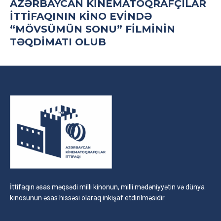
AZƏRBAYCAN KINEMATOQRAFÇILAR
İTTIFAQININ KINO EVINDƏ
“MÖVSÜMÜN SONU” FILMININ
TƏQDIMATI OLUB
İttifaqın əsas məqsədi milli kinonun, milli mədəniyyətin və dünya
kinosunun əsas hissəsi olaraq inkişaf etdirilməsidir.