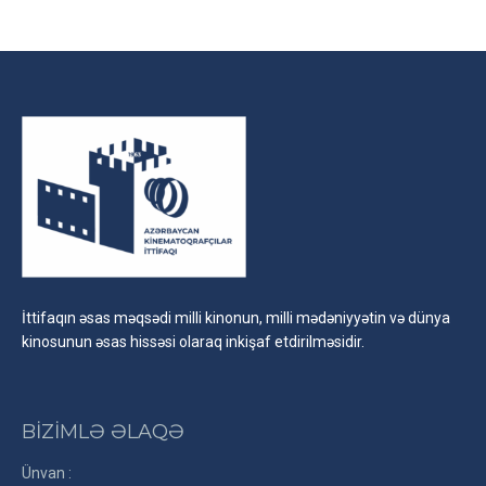
on
on
on
Facebook
X
LinkedIn
İttifaqın əsas məqsədi milli kinonun, milli mədəniyyətin və dünya
kinosunun əsas hissəsi olaraq inkişaf etdirilməsidir.
BİZİMLƏ ƏLAQƏ
Ünvan :