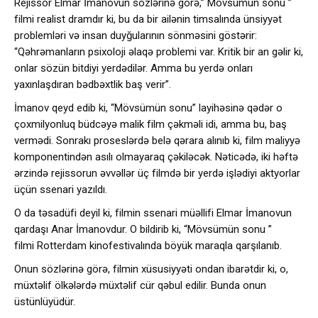
Rejissor Elmar İmanovun sözlərinə görə,” Mövsümün sonu ”
filmi realist dramdır ki, bu da bir ailənin timsalında ünsiyyət
problemləri və insan duyğularının sönməsini göstərir:
“Qəhrəmanların psixoloji əlaqə problemi var. Kritik bir an gəlir ki,
onlar sözün bitdiyi yerdədilər. Amma bu yerdə onları
yaxınlaşdıran bədbəxtlik baş verir”.
İmanov qeyd edib ki, “Mövsümün sonu” layihəsinə qədər o
çoxmilyonluq büdcəyə malik film çəkməli idi, amma bu, baş
vermədi. Sonrakı proseslərdə belə qərara alınıb ki, film maliyyə
komponentindən asılı olmayaraq çəkiləcək. Nəticədə, iki həftə
ərzində rejissorun əvvəllər üç filmdə bir yerdə işlədiyi aktyorlar
üçün ssenari yazıldı.
O da təsadüfi deyil ki, filmin ssenari müəllifi Elmar İmanovun
qardaşı Anar İmanovdur. O bildirib ki, “Mövsümün sonu ”
filmi Rotterdam kinofestivalında böyük maraqla qarşılanıb.
Onun sözlərinə görə, filmin xüsusiyyəti ondan ibarətdir ki, o,
müxtəlif ölkələrdə müxtəlif cür qəbul edilir. Bunda onun
üstünlüyüdür.