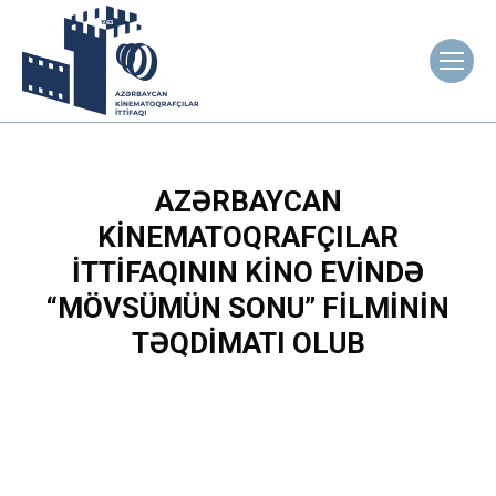
AZƏRBAYCAN
KINEMATOQRAFÇILAR
İTTIFAQININ KINO EVINDƏ
“MÖVSÜMÜN SONU” FILMININ
TƏQDIMATI OLUB