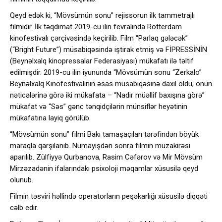
Qeyd edək ki, “Mövsümün sonu” rejissorun ilk tammetrajlı
filmidir. İlk təqdimat 2019-cu ilin fevralında Rotterdam
kinofestivalı çərçivəsində keçirilib. Film “Parlaq gələcək”
(“Bright Future”) müsabiqəsində iştirak etmiş və FİPRESSİNİN
(Beynəlxalq kinopressalar Federasiyası) mükafatı ilə təltif
edilmişdir. 2019-cu ilin iyununda “Mövsümün sonu “Zerkalo”
Beynəlxalq Kinofestivalının əsas müsabiqəsinə daxil oldu, onun
nəticələrinə görə iki mükafata – “Nadir müəllif baxışına görə”
mükafat və “Səs” gənc tənqidçilərin münsiflər heyətinin
mükafatına layiq görülüb.
“Mövsümün sonu” filmi Bakı tamaşaçıları tərəfindən böyük
maraqla qarşılanıb. Nümayişdən sonra filmin müzakirəsi
aparılıb. Zülfiyyə Qurbanova, Rasim Cəfərov və Mir Mövsüm
Mirzəzadənin ifalarındakı psixoloji məqamlar xüsusilə qeyd
olunub.
Filmin təsviri həllində operatorların peşəkarlığı xüsusilə diqqəti
cəlb edir.