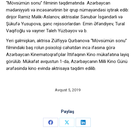
“Mövsümün sonu” filminin təqdimatında Azərbaycan
mədəniyyəti və incəsənətinin bir qrup nümayəndəsi iştirak edib:
dirijor Ramiz Məlik-Aslanov, aktrisalar Sənubər İsgəndərli və
Şükufə Yusupova, gənc rejissorlardan Emin Əfəndiyev, Tural
Vaqifoğlu və vayner Taleh Yüzbəyov və b.
Yeri gəlmişkən, aktrisa Zülfiyyə Qurbanova “Mövsümün sonu”
filmindəki baş rolun psixoloji cəhətdən incə ifasına görə
Azərbaycan Kinematoqrafçılar İttifaqının Kino mükafatına layiq
görülüb. Mükafat avqustun 1-də, Azərbaycanın Milli Kino Günü
ərəfəsində kino evində aktrisaya təqdim edilib.
Avqust 5, 2019
Paylaş
Share
Share
Share