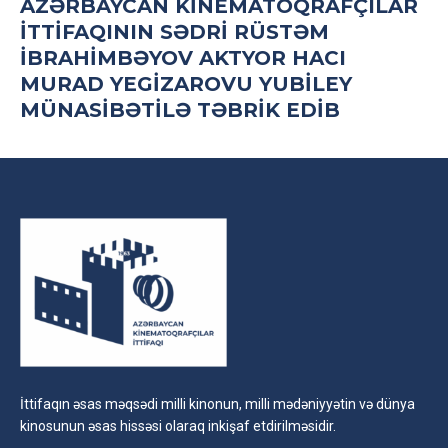
AZƏRBAYCAN KINEMATOQRAFÇILAR
İTTIFAQININ SƏDRI RÜSTƏM
İBRAHIMBƏYOV AKTYOR HACI
MURAD YEGIZAROVU YUBILEY
MÜNASIBƏTILƏ TƏBRIK EDIB
İttifaqın əsas məqsədi milli kinonun, milli mədəniyyətin və dünya
kinosunun əsas hissəsi olaraq inkişaf etdirilməsidir.