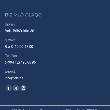
BİZİMLƏ ƏLAQƏ
Ünvan :
Bakı, Bülbül küç. 30.
Iş vaxtı:
B.e-C. 10:00-18:00
Telefon:
(+994 12) 493 65 86
E-poçt:
info@aki.az
Find us on:
Facebook
X
Instagram
page
page
page
opens
opens
opens