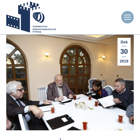
Dek
30
2019