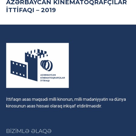
AZƏRBAYCAN KINEMATOQRAFÇILAR
İTTIFAQI – 2019
İttifaqın əsas məqsədi milli kinonun, milli mədəniyyətin və dünya
kinosunun əsas hissəsi olaraq inkişaf etdirilməsidir.
BİZİMLƏ ƏLAQƏ