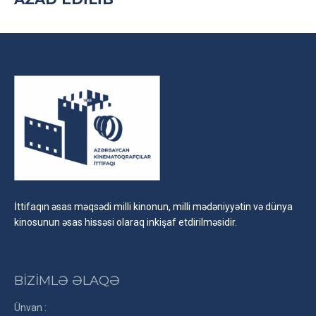
İttifaqın əsas məqsədi milli kinonun, milli mədəniyyətin və dünya
kinosunun əsas hissəsi olaraq inkişaf etdirilməsidir.
BİZİMLƏ ƏLAQƏ
Ünvan :