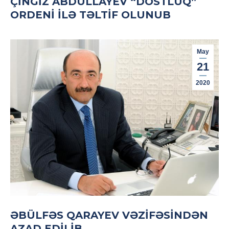
ÇINGIZ ABDULLAYEV “DOSTLUQ”
ORDENI ILƏ TƏLTIF OLUNUB
May
21
2020
ƏBÜLFƏS QARAYEV VƏZIFƏSINDƏN
AZAD EDILIB