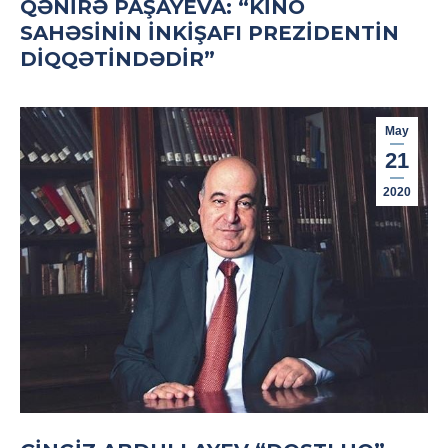
QƏNIRƏ PAŞAYEVA: “KINO
SAHƏSININ INKIŞAFI PREZIDENTIN
DIQQƏTINDƏDIR”
May
21
2020