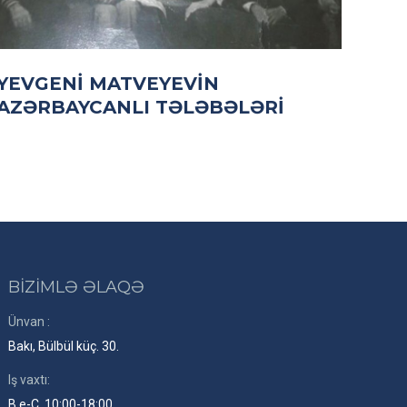
YEVGENI MATVEYEVIN
AZƏRBAYCANLI TƏLƏBƏLƏRI
BİZİMLƏ ƏLAQƏ
Ünvan :
Bakı, Bülbül küç. 30.
Iş vaxtı:
B.e-C. 10:00-18:00