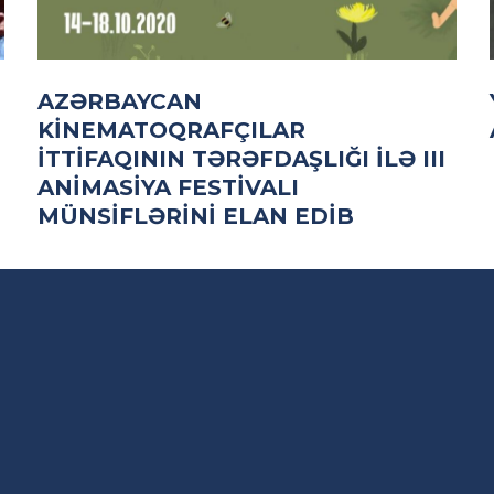
AZƏRBAYCAN
KINEMATOQRAFÇILAR
İTTIFAQININ TƏRƏFDAŞLIĞI ILƏ III
ANIMASIYA FESTIVALI
MÜNSIFLƏRINI ELAN EDIB