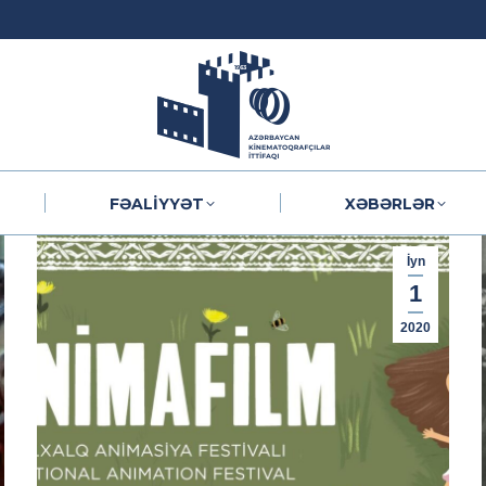
FƏALIYYƏT
XƏBƏRLƏR
FƏALIYYƏT
XƏBƏRLƏR
İyn
1
2020