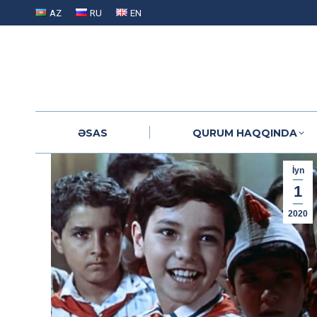
AZ
RU
EN
ƏSAS
QURUM HAQQINDA
ƏSAS
QURUM HAQQINDA
İyn
1
2020