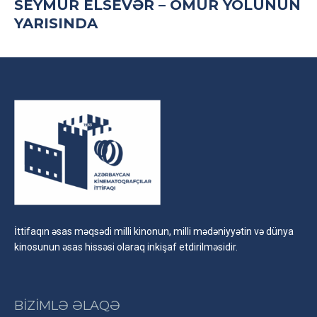
SEYMUR ELSEVƏR – ÖMÜR YOLUNUN
YARISINDA
İttifaqın əsas məqsədi milli kinonun, milli mədəniyyətin və dünya
kinosunun əsas hissəsi olaraq inkişaf etdirilməsidir.
BİZİMLƏ ƏLAQƏ