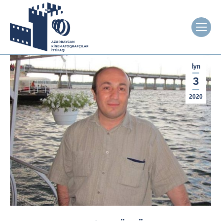
İyn
3
2020