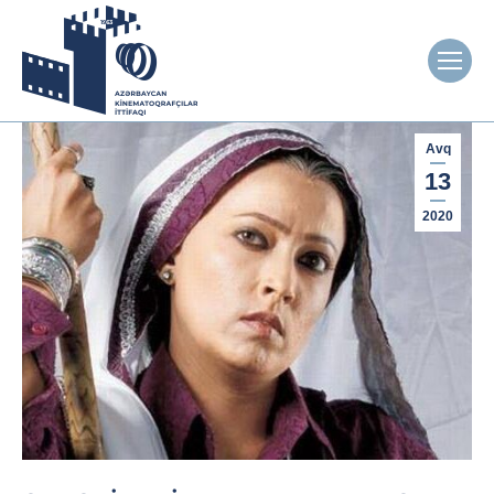
Avq
13
2020