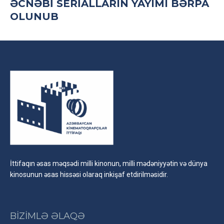
ƏCNƏBI SERIALLARIN YAYIMI BƏRPA
OLUNUB
İttifaqın əsas məqsədi milli kinonun, milli mədəniyyətin və dünya
kinosunun əsas hissəsi olaraq inkişaf etdirilməsidir.
BİZİMLƏ ƏLAQƏ