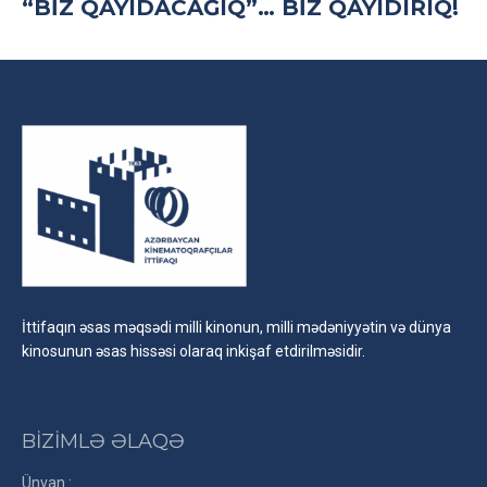
“BIZ QAYIDACAĞIQ”… BIZ QAYIDIRIQ!
İttifaqın əsas məqsədi milli kinonun, milli mədəniyyətin və dünya
kinosunun əsas hissəsi olaraq inkişaf etdirilməsidir.
BİZİMLƏ ƏLAQƏ
Ünvan :