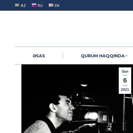
AZ
RU
EN
ƏSAS
QURUM HAQQINDA
ƏSAS
QURUM HAQQINDA
Sen
6
2021