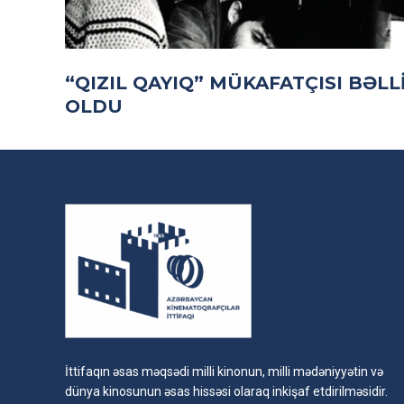
“QIZIL QAYIQ” MÜKAFATÇISI BƏLL
OLDU
İttifaqın əsas məqsədi milli kinonun, milli mədəniyyətin və
dünya kinosunun əsas hissəsi olaraq inkişaf etdirilməsidir.