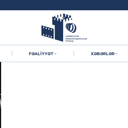
FƏALIYYƏT
XƏBƏRLƏR
FƏALIYYƏT
XƏBƏRLƏR