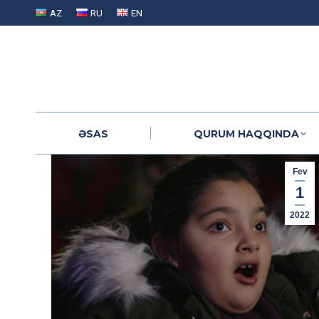
AZ
RU
EN
ƏSAS
QURUM HAQQINDA
ƏSAS
QURUM HAQQINDA
Fev
1
2022