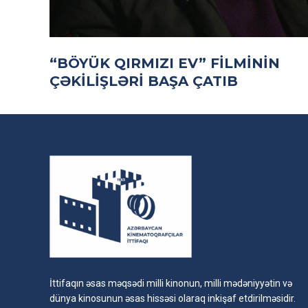
“BÖYÜK QIRMIZI EV” FILMININ
ÇƏKILIŞLƏRI BAŞA ÇATIB
İttifaqın əsas məqsədi milli kinonun, milli mədəniyyətin və
dünya kinosunun əsas hissəsi olaraq inkişaf etdirilməsidir.