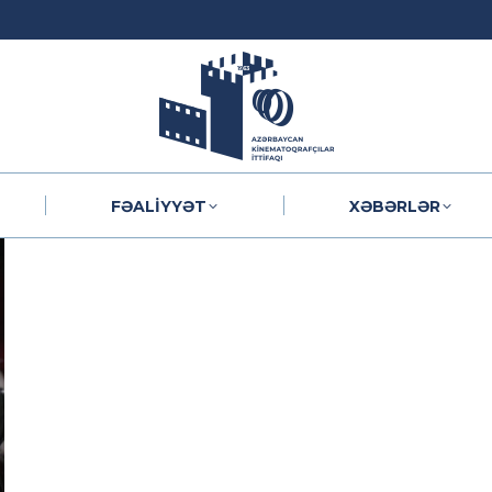
FƏALIYYƏT
XƏBƏRLƏR
FƏALIYYƏT
XƏBƏRLƏR