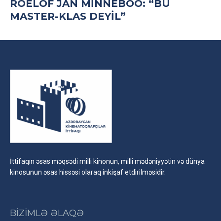
ROELOF JAN MINNEBOO: “BU
MASTER-KLAS DEYIL”
İttifaqın əsas məqsədi milli kinonun, milli mədəniyyətin və dünya
kinosunun əsas hissəsi olaraq inkişaf etdirilməsidir.
BİZİMLƏ ƏLAQƏ