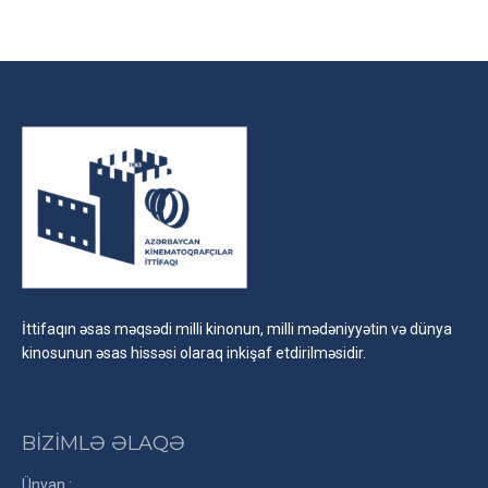
on
on
on
Facebook
X
LinkedIn
İttifaqın əsas məqsədi milli kinonun, milli mədəniyyətin və dünya
kinosunun əsas hissəsi olaraq inkişaf etdirilməsidir.
BİZİMLƏ ƏLAQƏ
Ünvan :