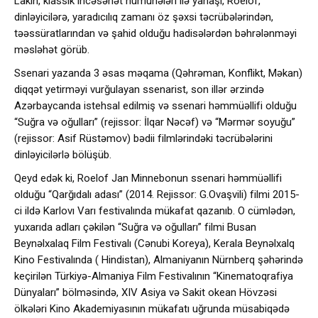
Lakin, klassik incəsənət nümunələri ilə yanaşı, Roelof,
dinləyicilərə, yaradıcılıq zamanı öz şəxsi təcrübələrindən,
təəssüratlarından və şahid olduğu hadisələrdən bəhrələnməyi
məsləhət görüb.
Ssenari yazanda 3 əsas məqama (Qəhrəman, Konflikt, Məkan)
diqqət yetirməyi vurğulayan ssenarist, son illər ərzində
Azərbaycanda istehsal edilmiş və ssenari həmmüəllifi olduğu
“Suğra və oğulları” (rejissor: İlqar Nəcəf) və “Mərmər soyuğu”
(rejissor: Asif Rüstəmov) bədii filmlərindəki təcrübələrini
dinləyicilərlə bölüşüb.
Qeyd edək ki, Roelof Jan Minnebonun ssenari həmmüəllifi
olduğu “Qarğıdalı adası” (2014. Rejissor: G.Ovaşvili) filmi 2015-
ci ildə Karlovı Varı festivalında mükafat qazanıb. O cümlədən,
yuxarıda adları çəkilən “Suğra və oğulları” filmi Busan
Beynəlxalaq Film Festivalı (Cənubi Koreya), Kerala Beynəlxalq
Kino Festivalında ( Hindistan), Almaniyanın Nürnberq şəhərində
keçirilən Türkiyə-Almaniya Film Festivalının “Kinematoqrafiya
Dünyaları” bölməsində, XIV Asiya və Sakit okean Hövzəsi
ölkələri Kino Akademiyasının mükafatı uğrunda müsabiqədə