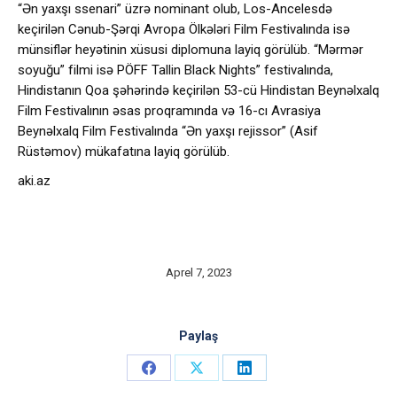
“Ən yaxşı ssenari” üzrə nominant olub, Los-Ancelesdə
keçirilən Cənub-Şərqi Avropa Ölkələri Film Festivalında isə
münsiflər heyətinin xüsusi diplomuna layiq görülüb. “Mərmər
soyuğu” filmi isə PÖFF Tallin Black Nights” festivalında,
Hindistanın Qoa şəhərində keçirilən 53-cü Hindistan Beynəlxalq
Film Festivalının əsas proqramında və 16-cı Avrasiya
Beynəlxalq Film Festivalında “Ən yaxşı rejissor” (Asif
Rüstəmov) mükafatına layiq görülüb.
aki.az
Aprel 7, 2023
Paylaş
Share
Share
Share