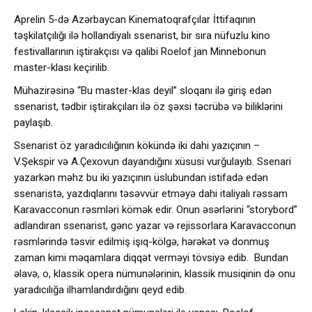
Aprelin 5-də Azərbaycan Kinematoqrafçılar İttifaqının
təşkilatçılığı ilə hollandiyalı ssenarist, bir sıra nüfuzlu kino
festivallarının iştirakçısı və qalibi Roelof jan Minnebonun
master-klası keçirilib.
Mühazirəsinə “Bu master-klas deyil” sloqanı ilə giriş edən
ssenarist, tədbir iştirakçıları ilə öz şəxsi təcrübə və biliklərini
paylaşıb.
Ssenarist öz yaradıcılığının kökündə iki dahi yazıçının –
V.Şekspir və A.Çexovun dayandığını xüsusi vurğulayıb. Ssenari
yazarkən məhz bu iki yazıçının üslubundan istifadə edən
ssenaristə, yazdıqlarını təsəvvür etməyə dahi italiyalı rəssam
Karavacconun rəsmləri kömək edir. Onun əsərlərini “storybord”
adlandıran ssenarist, gənc yazar və rejissorlara Karavacconun
rəsmlərində təsvir edilmiş işıq-kölgə, hərəkət və donmuş
zaman kimi məqamlara diqqət verməyi tövsiyə edib. Bundan
əlavə, o, klassik opera nümunələrinin, klassik musiqinin də onu
yaradıcılığa ilhamlandırdığını qeyd edib.