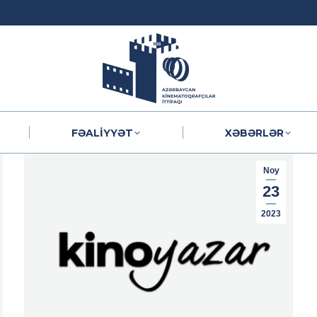
FƏALIYYƏT
XƏBƏRLƏR
FƏALIYYƏT
XƏBƏRLƏR
Noy
23
2023