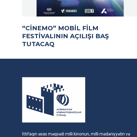
“CİNEMO” MOBIL FILM
FESTIVALININ AÇILIŞI BAŞ
TUTACAQ
İttifaqın əsas məqsədi milli kinonun, milli mədəniyyətin və