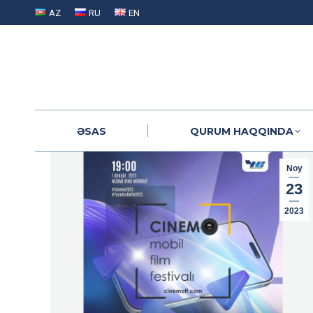
AZ
RU
EN
ƏSAS
QURUM HAQQINDA
ƏSAS
QURUM HAQQINDA
Noy
23
2023