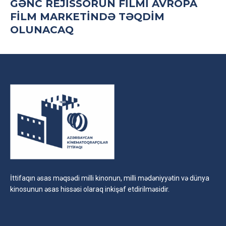
GƏNC REJISSORUN FILMI AVROPA
FILM MARKETINDƏ TƏQDIM
OLUNACAQ
İttifaqın əsas məqsədi milli kinonun, milli mədəniyyətin və dünya
kinosunun əsas hissəsi olaraq inkişaf etdirilməsidir.