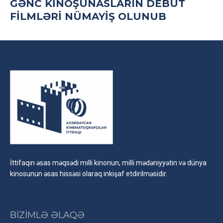
GƏNC KINOŞÜNASLARIN DEBÜT
FILMLƏRI NÜMAYIŞ OLUNUB
İttifaqın əsas məqsədi milli kinonun, milli mədəniyyətin və dünya
kinosunun əsas hissəsi olaraq inkişaf etdirilməsidir.
BİZİMLƏ ƏLAQƏ