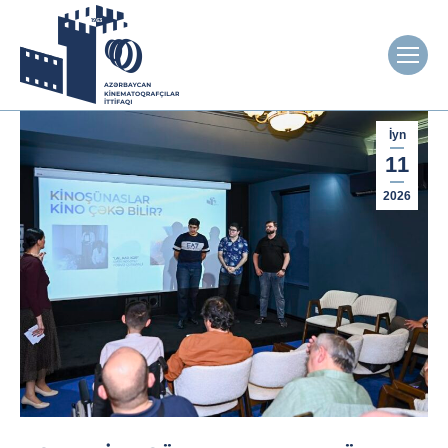
İyn
11
2026