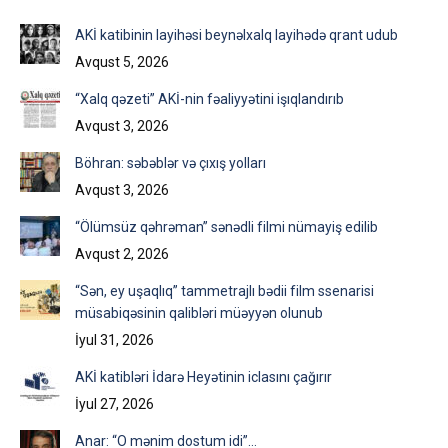
Facebook
X
LinkedIn
AKİ katibinin layihəsi beynəlxalq layihədə qrant udub
Avqust 5, 2026
“Xalq qəzeti” AKİ-nin fəaliyyətini işıqlandırıb
Avqust 3, 2026
Böhran: səbəblər və çıxış yolları
Avqust 3, 2026
“Ölümsüz qəhrəman” sənədli filmi nümayiş edilib
Avqust 2, 2026
“Sən, ey uşaqlıq” tammetrajlı bədii film ssenarisi
müsabiqəsinin qalibləri müəyyən olunub
İyul 31, 2026
AKİ katibləri İdarə Heyətinin iclasını çağırır
İyul 27, 2026
Anar: “O mənim dostum idi”…