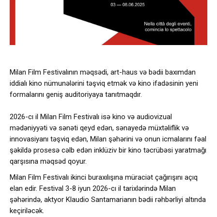
Milan Film Festivalının məqsədi, art-haus və bədii baxımdan
iddialı kino nümunələrini təşviq etmək və kino ifadəsinin yeni
formalarını geniş auditoriyaya tanıtmaqdır.
2026-cı il Milan Film Festivalı isə kino və audiovizual
mədəniyyəti və sənəti qeyd edən, sənayedə müxtəliflik və
innovasiyanı təşviq edən, Milan şəhərini və onun icmalarını fəal
şəkildə prosesə cəlb edən inklüziv bir kino təcrübəsi yaratmağı
qarşısına məqsəd qoyur.
Milan Film Festivalı ikinci buraxılışına müraciət çağırışını açıq
elan edir. Festival 3-8 iyun 2026-cı il tarixlərində Milan
şəhərində, aktyor Klaudio Santamarianın bədii rəhbərliyi altında
keçiriləcək.