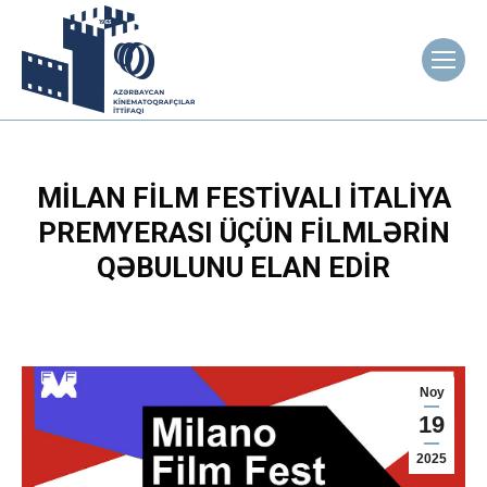
MILAN FILM FESTIVALI İTALIYA
PREMYERASI ÜÇÜN FILMLƏRIN
QƏBULUNU ELAN EDIR
Noy
19
2025