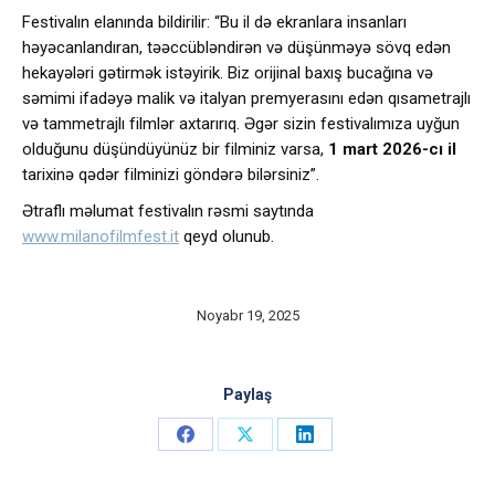
Festivalın elanında bildirilir: “Bu il də ekranlara insanları
həyəcanlandıran, təəccübləndirən və düşünməyə sövq edən
hekayələri gətirmək istəyirik. Biz orijinal baxış bucağına və
səmimi ifadəyə malik və italyan premyerasını edən qısametrajlı
və tammetrajlı filmlər axtarırıq. Əgər sizin festivalımıza uyğun
olduğunu düşündüyünüz bir filminiz varsa,
1 mart 2026-cı il
tarixinə qədər filminizi göndərə bilərsiniz”.
Ətraflı məlumat festivalın rəsmi saytında
www.milanofilmfest.it
qeyd olunub.
Noyabr 19, 2025
Paylaş
Share
Share
Share
on
on
on