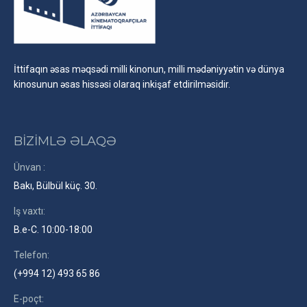
İttifaqın əsas məqsədi milli kinonun, milli mədəniyyətin və dünya
kinosunun əsas hissəsi olaraq inkişaf etdirilməsidir.
BİZİMLƏ ƏLAQƏ
Ünvan :
Bakı, Bülbül küç. 30.
Iş vaxtı:
B.e-C. 10:00-18:00
Telefon:
(+994 12) 493 65 86
E-poçt: