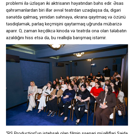
problemi ilə üzləşən iki aktrisanın həyatından bəhs edir. Əsas
qəhrəmanlardan biri illər əvvəl teatrdan uzaqlaşsa da, digəri
sənətdə qalmaq, yenidən səhnəyə, ekrana qayıtmaq və özünü
təsdiqləmək, parlaq keçmişini qaytarmaq uğrunda mübarizə
aparır. O, zaman keçdikcə kinoda və teatrda ona olan tələbatın
azaldığını hiss etsə də, bu reallıqla barışmaq istəmir.
“RS Production”un istehsalı olan filmin ssenari müəllifləri Saida