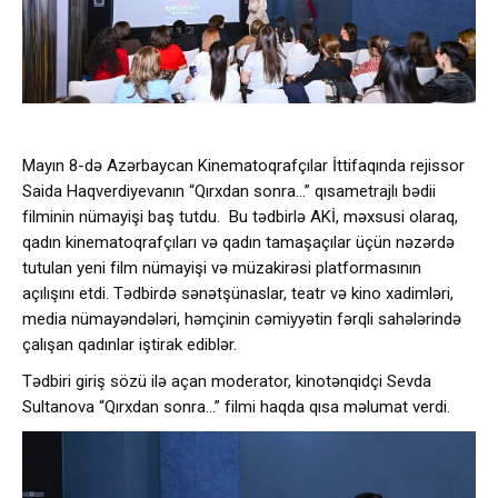
Mayın 8-də Azərbaycan Kinematoqrafçılar İttifaqında rejissor
Saida Haqverdiyevanın “Qırxdan sonra…” qısametrajlı bədii
filminin nümayişi baş tutdu. Bu tədbirlə AKİ, məxsusi olaraq,
qadın kinematoqrafçıları və qadın tamaşaçılar üçün nəzərdə
tutulan yeni film nümayişi və müzakirəsi platformasının
açılışını etdi. Tədbirdə sənətşünaslar, teatr və kino xadimləri,
media nümayəndələri, həmçinin cəmiyyətin fərqli sahələrində
çalışan qadınlar iştirak ediblər.
Tədbiri giriş sözü ilə açan moderator, kinotənqidçi Sevda
Sultanova “Qırxdan sonra…” filmi haqda qısa məlumat verdi.