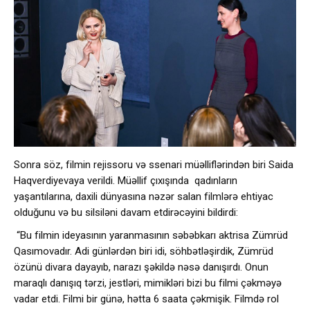
Sonra söz, filmin rejissoru və ssenari müəlliflərindən biri Saida
Haqverdiyevaya verildi. Müəllif çıxışında qadınların
yaşantılarına, daxili dünyasına nəzər salan filmlərə ehtiyac
olduğunu və bu silsiləni davam etdirəcəyini bildirdi:
“Bu filmin ideyasının yaranmasının səbəbkarı aktrisa Zümrüd
Qasımovadır. Adi günlərdən biri idi, söhbətləşirdik, Zümrüd
özünü divara dayayıb, narazı şəkildə nəsə danışırdı. Onun
maraqlı danışıq tərzi, jestləri, mimikləri bizi bu filmi çəkməyə
vadar etdi. Filmi bir günə, hətta 6 saata çəkmişik. Filmdə rol