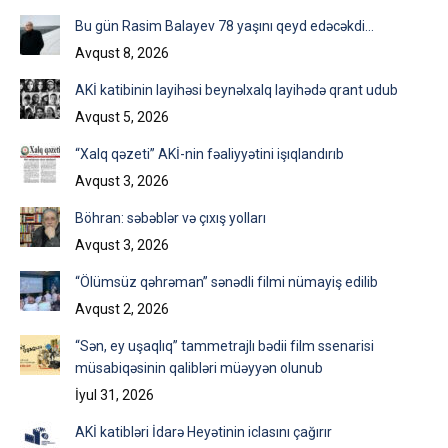
Facebook
X
LinkedIn
Bu gün Rasim Balayev 78 yaşını qeyd edəcəkdi…
Avqust 8, 2026
AKİ katibinin layihəsi beynəlxalq layihədə qrant udub
Avqust 5, 2026
“Xalq qəzeti” AKİ-nin fəaliyyətini işıqlandırıb
Avqust 3, 2026
Böhran: səbəblər və çıxış yolları
Avqust 3, 2026
“Ölümsüz qəhrəman” sənədli filmi nümayiş edilib
Avqust 2, 2026
“Sən, ey uşaqlıq” tammetrajlı bədii film ssenarisi
müsabiqəsinin qalibləri müəyyən olunub
İyul 31, 2026
AKİ katibləri İdarə Heyətinin iclasını çağırır