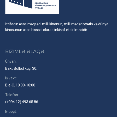
İttifaqın əsas məqsədi milli kinonun, milli mədəniyyətin və dünya
kinosunun əsas hissəsi olaraq inkişaf etdirilməsidir.
BİZİMLƏ ƏLAQƏ
Ünvan :
Bakı, Bülbül küç. 30.
Iş vaxtı:
B.e-C. 10:00-18:00
Telefon:
(+994 12) 493 65 86
E-poçt: