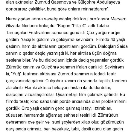
alan aktrisalar Zümrüd Qasımova və Gülçöhrə Abdullayeva
qonorarsız çəkiliblər, buna görə onlara minnətdaram”.
Nümayişdən sonra sənətşünaslıq doktoru, professor Məryəm
Əlizadə fikirlərini bölüşdü: “Bugün “Pillə 4” adlı Tələbə
Tamaşaları Festivalının sonuncu günü idi. Çox yorğun-arğın
gəldim. Yaxşı ki gəldim və gəldiyimə sevindim. Filmdə 40 yaşlı
qadının, həm də aktrisanın çırpıntılarını gördüm. Dialoqları Saida
xanım o qədər dəqiq yazmışdı ki, hər aktrisa üçün doğma
səslənə bilər. Və bu dialoqların içində dəqiq yaşantılar gördük.
Zümrüd xanım və Gülçöhrə xanımın ifaları canlı idi. Sevinirəm
ki, “Yuğ” teatrının aktrisası Zümrüd xanımın istedadı teatr
çərçivəsində qalmır. Gülçöhrə xanım da yerində tapılıb, tandem
əla alınıb. Hər iki aktrisa hekayəni hisləri ilə doldurdular,
dialoqları vizuallaşdırdılar. Qısametajlı film çəkmək çətindir. Bu
filmdə teatr, kino sahəsinin pərdə arxasında olan problemlərini
gördük. Qırx yaşlı qadının gənc qalmaq istəyi, iztirabları,
xüsusən, hamamda ağlamaq səhnəsi təsirli idi. Zümrüdün
qəhrəmanı evə gəlir və süni şeylərdən xilas olur, gözümüzün
qarşısında qrimsiz, bər-bəzəksiz, təbii, daxili gücü olan qadın