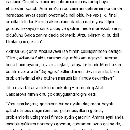
canlanır. Gülçöhrə xanımın qəhrəmanının isə artıq həyat
ehtirasları sönüb. Amma Zümrüd xanımın qəhrəmanı onda da
haradasa həyat eşqini oyatmağa nail oldu. Nə yaxşı ki, final
ümidlə doludur. Filmdə aktrisaların daxilən nələr yaşadığını
gördük, hekayəyə şərik olduq və qadının necə mürəkkəb varlıq
olduğunu Saida xanım dəqiq göstərib. Arzu edirəm ki, bu tipli
filmlər çox çəkilsin”.
Aktrisa Gülçöhrə Abdullayeva isə filmin çəkilişlərindən danışdı:
“Film çəkiləndə Saida xanımın dişi möhkəm ağırıyrdı. Amma
buna baxmayaraq, o, əzmlə işlədi, şikayət etmədi. Mən bəzən
bu filmi zarafatla “Diş ağrısı” adlandırıram. Sevinirəm ki, bizim
problemlərimizi əks etdirən maraqlı bir filmdə çəkilmişəm”.
Tibb üzrə fəlsəfə doktoru onkoloq – mamoloq Afət
Cabbarova filmin onu çox duyğulandırdığını dedi:
“Yaşı qırxı keçmiş qadınların bir çox yükü daşıması, həyatı
qəbul etməsi, seçimlərini sorğulaması, illərin gətirdiyi
problemlərlə üzləşməsi filmdə aydın çatdırılır. Amma eyni anda
içindəki qığılcımı sönməyə qoymur, qəhrəman əzab çəksə də,