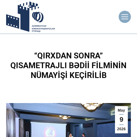
“QIRXDAN SONRA”
QISAMETRAJLI BƏDII FILMININ
NÜMAYIŞI KEÇIRILIB
May
9
2026