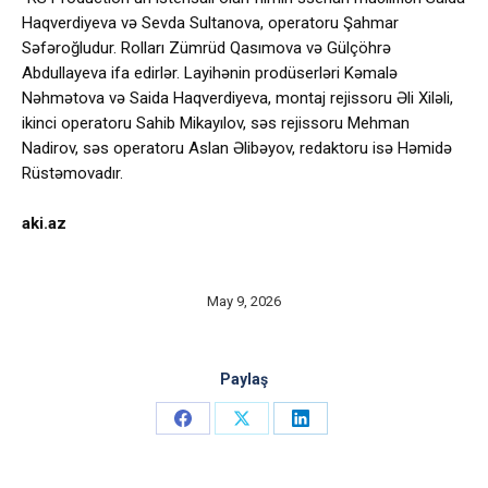
Haqverdiyeva və Sevda Sultanova, operatoru Şahmar
Səfəroğludur. Rolları Zümrüd Qasımova və Gülçöhrə
Abdullayeva ifa edirlər. Layihənin prodüserləri Kəmalə
Nəhmətova və Saida Haqverdiyeva, montaj rejissoru Əli Xiləli,
ikinci operatoru Sahib Mikayılov, səs rejissoru Mehman
Nadirov, səs operatoru Aslan Əlibəyov, redaktoru isə Həmidə
Rüstəmovadır.
aki.az
May 9, 2026
Paylaş
Share
Share
Share
on
on
on