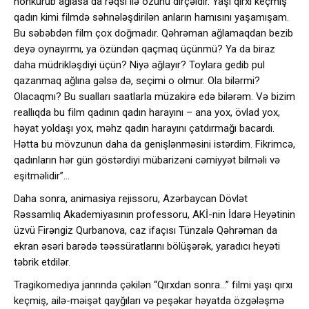
hönkürüb ağlasa da rəqsi ilə özünü dirçəldir. Yaşı qırxı keçmiş
qadın kimi filmdə səhnələşdirilən anların hamısını yaşamışam.
Bu səbəbdən film çox doğmadır. Qəhrəman ağlamaqdan bezib
deyə oynayırmı, ya özündən qaçmaq üçünmü? Ya da biraz
daha müdrikləşdiyi üçün? Niyə ağlayır? Toylara gedib pul
qazanmaq ağlına gəlsə də, seçimi o olmur. Ola bilərmi?
Olacaqmı? Bu sualları saatlarla müzakirə edə bilərəm. Və bizim
reallıqda bu film qadının qadın harayını – ana yox, övlad yox,
həyat yoldaşı yox, məhz qadın harayını çatdırmağı bacardı.
Hətta bu mövzunun daha da genişlənməsini istərdim. Fikrimcə,
qadınların hər gün göstərdiyi mübarizəni cəmiyyət bilməli və
eşitməlidir”…
Daha sonra, animasiya rejissoru, Azərbaycan Dövlət
Rəssamlıq Akademiyasının professoru, AKİ-nin İdarə Heyətinin
üzvü Firəngiz Qurbanova, caz ifaçısı Tünzalə Qəhrəman da
ekran əsəri barədə təəssüratlarını bölüşərək, yaradıcı heyəti
təbrik etdilər.
Tragikomediya janrında çəkilən “Qırxdan sonra…” filmi yaşı qırxı
keçmiş, ailə-məişət qayğıları və peşəkar həyatda özgələşmə