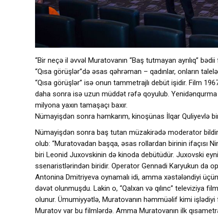
“Bir neçə il əvvəl Muratovanın “Baş tutmayan ayrılıq” bədii
“Qısa görüşlər”də əsas qəhrəman – qadınlar, onların talelərid
“Qısa görüşlər” isə onun tammetrajlı debüt işidir. Film 1967-c
daha sonra isə uzun müddət rəfə qoyulub. Yenidənqurma da
milyona yaxın tamaşaçı baxır.
Nümayişdən sonra həmkarım, kinoşünas İlqar Quliyevlə birl
Nümayişdən sonra baş tutan müzakirədə moderator bildirdi ki
olub: “Muratovadan başqa, əsas rollardan birinin ifaçısı 
biri Leonid Juxovskinin də kinoda debütüdür. Juxovski ey
ssenaristlərindən biridir. Operator Gennadi Karyukun da oper
Antonina Dmitriyeva oynamalı idi, amma xəstələndiyi üçün
dəvət olunmuşdu. Lakin o, “Qalxan və qılınc” televiziya film
olunur. Ümumiyyətlə, Muratovanın həmmüəlif kimi işlədiyi 
Muratov var bu filmlərdə. Amma Muratovanın ilk qısametrajl