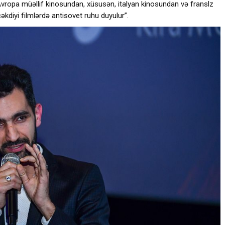
ə Avropa müəllif kinosundan, xüsusən, italyan kinosundan və franslz
kdiyi filmlərdə antisovet ruhu duyulur”.