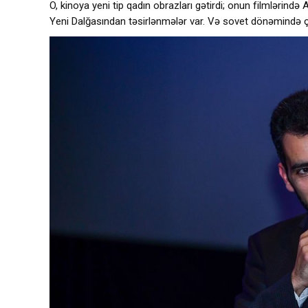
O, kinoya yeni tip qadın obrazları gətirdi; onun filmlərind
Yeni Dalğasından təsirlənmələr var. Və sovet dönəmində çə