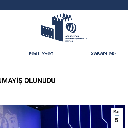
FƏALIYYƏT
XƏBƏRLƏR
FƏALIYYƏT
XƏBƏRLƏR
NÜMAYIŞ OLUNUDU
Mar
5