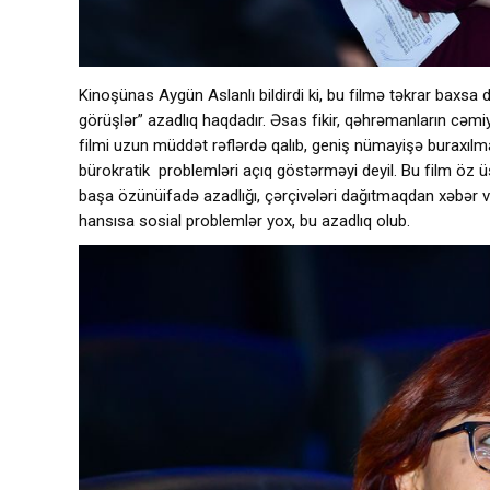
Kinoşünas Aygün Aslanlı bildirdi ki, bu filmə təkrar baxsa d
görüşlər” azadlıq haqdadır. Əsas fikir, qəhrəmanların cəmiy
filmi uzun müddət rəflərdə qalıb, geniş nümayişə buraxıl
bürokratik problemləri açıq göstərməyi deyil. Bu film öz üsl
başa özünüifadə azadlığı, çərçivələri dağıtmaqdan xəbər 
hansısa sosial problemlər yox, bu azadlıq olub.