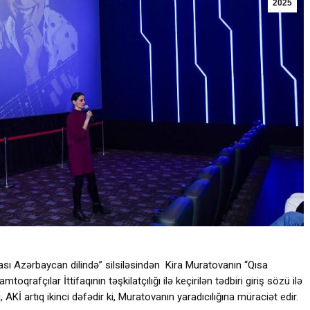
2025
ı Azərbaycan dilində” silsiləsindən Kira Muratovanın “Qısa
oqrafçılar İttifaqının təşkilatçılığı ilə keçirilən tədbiri giriş sözü ilə
 AKİ artıq ikinci dəfədir ki, Muratovanın yaradıcılığına müraciət edir.