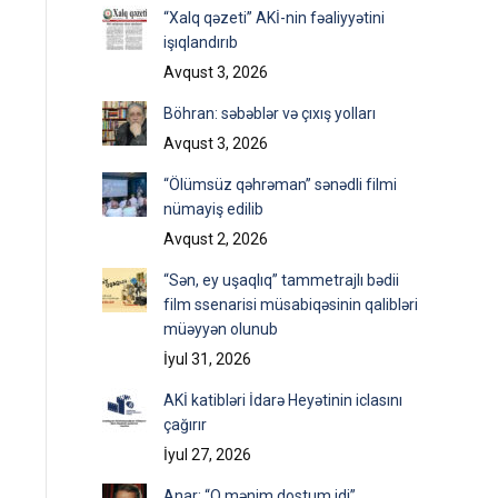
“Xalq qəzeti” AKİ-nin fəaliyyətini
işıqlandırıb
Avqust 3, 2026
Böhran: səbəblər və çıxış yolları
Avqust 3, 2026
“Ölümsüz qəhrəman” sənədli filmi
nümayiş edilib
Avqust 2, 2026
“Sən, ey uşaqlıq” tammetrajlı bədii
film ssenarisi müsabiqəsinin qalibləri
müəyyən olunub
İyul 31, 2026
AKİ katibləri İdarə Heyətinin iclasını
çağırır
İyul 27, 2026
Anar: “O mənim dostum idi”…