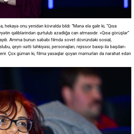
a, hekayə onu yenidən kövrəldə bildi: “Mənə elə gəlir ki, “Qısa
yətin qəliblərindən qurtulub azadlığa can atmasıdır. «Qısa görüşlər”
mayıb. Amma bunun səbəbi filmdə sovet dövründəki sosial,
ubu, qeyri-xətti təhkiyəsi, personajları, rejissor baxışı ilə başdan-
verir. Çox güman ki, filmə yasaqlar qoyan məmurları da narahat edən