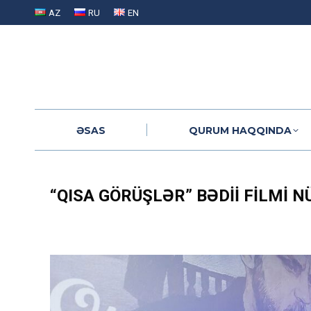
AZ
RU
EN
ƏSAS
QURUM HAQQINDA
ƏSAS
QURUM HAQQINDA
“QISA GÖRÜŞLƏR” BƏDII FILMI 