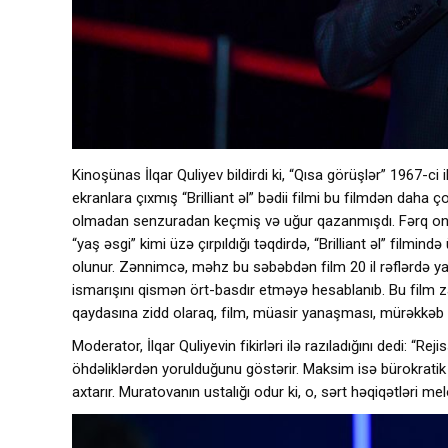
Kinoşünas İlqar Quliyev bildirdi ki, “Qısa görüşlər” 1967-c
ekranlara çıxmış “Brilliant əl” bədii filmi bu filmdən daha 
olmadan senzuradan keçmiş və uğur qazanmışdı. Fərq onda
“yaş əsgi” kimi üzə çırpıldığı təqdirdə, “Brilliant əl” fil
olunur. Zənnimcə, məhz bu səbəbdən film 20 il rəflərdə yat
ismarışını qismən ört-basdır etməyə hesablanıb. Bu film z
qaydasına zidd olaraq, film, müasir yanaşması, mürəkkəb dr
Moderator, İlqar Quliyevin fikirləri ilə razıladığını dedi: “R
öhdəliklərdən yorulduğunu göstərir. Maksim isə bürokratik
axtarır. Muratovanın ustalığı odur ki, o, sərt həqiqətləri melo