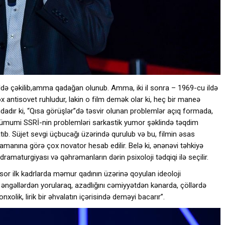
i ildə çəkilib,amma qadağan olunub. Amma, iki il sonra – 1969-cu ildə
çox antisovet ruhludur, lakin o film demək olar ki, heç bir maneə
dır ki, “Qısa görüşlər”də təsvir olunan problemlər açıq formada,
mində ümumi SSRİ-nin problemləri sarkastik yumor şəklində təqdim
ıb. Süjet sevgi üçbucağı üzərində qurulub və bu, filmin əsas
amanına görə çox novator hesab edilir. Belə ki, ənənəvi təhkiyə
amaturgiyası və qəhrəmanların dərin psixoloji tədqiqi ilə seçilir.
ejissor ilk kadrlarda məmur qadının üzərinə qoyulan ideoloji
 əngəllərdən yorularaq, azadlığını cəmiyyətdən kənarda, çöllərdə
nxolik, lirik bir əhvalatın içərisində deməyi bacarır”.