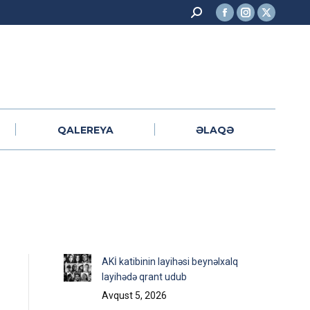
Search:
Facebook
Instagram
X
QALEREYA
ƏLAQƏ
page
page
page
opens
opens
opens
in
in
in
new
new
new
window
window
window
QALEREYA
ƏLAQƏ
AKİ katibinin layihəsi beynəlxalq
layihədə qrant udub
Avqust 5, 2026