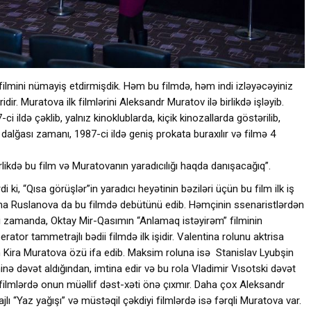
 filmini nümayiş etdirmişdik. Həm bu filmdə, həm indi izləyəcəyiniz
ir. Muratova ilk filmlərini Aleksandr Muratov ilə birlikdə işləyib.
i ildə çəklib, yalnız kinoklublarda, kiçik kinozallarda göstərilib,
lğası zamanı, 1987-ci ildə geniş prokata buraxılır və filmə 4
ikdə bu film və Muratovanın yaradıcılığı haqda danışacağıq”.
, “Qısa görüşlər”in yaradıcı heyətinin bəziləri üçün bu film ilk iş
Nina Ruslanova da bu filmdə debütünü edib. Həmçinin ssenaristlərdən
ni zamanda, Oktay Mir-Qasımın “Anlamaq istəyirəm” filminin
ator tammetrajlı bədii filmdə ilk işidir. Valentina rolunu aktrisa
 Kira Muratova özü ifa edib. Maksim roluna isə Stanislav Lyubşin
inə dəvət aldığından, imtina edir və bu rola Vladimir Vısotski dəvət
filmlərdə onun müəllif dəst-xəti önə çıxmır. Daha çox Aleksandr
ı “Yaz yağışı” və müstəqil çəkdiyi filmlərdə isə fərqli Muratova var.