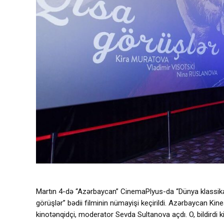
Martın 4-də “Azərbaycan” CinemaPlyus-da “Dünya klassikas
görüşlər” bədii filminin nümayişi keçirildi. Azərbaycan Kineamt
kinotənqidçi, moderator Sevda Sultanova açdı. O, bildirdi ki,