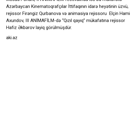
Azərbaycan Kinematoqrafçılar İttifaqının idarə heyətinin üzvü,
rejissor Firəngiz Qurbanova və animasiya rejissoru Elçin Hami
Axundov, III ANİMAFİLM-də “Qızıl qayıq” mükafatına rejissor
Hafiz Əkbərov layiq görülmüşdür.
aki.az