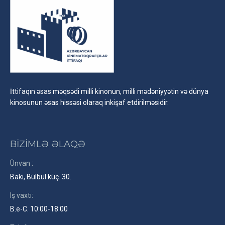
İttifaqın əsas məqsədi milli kinonun, milli mədəniyyətin və dünya
kinosunun əsas hissəsi olaraq inkişaf etdirilməsidir.
BİZİMLƏ ƏLAQƏ
Ünvan :
Bakı, Bülbül küç. 30.
Iş vaxtı:
B.e-C. 10:00-18:00