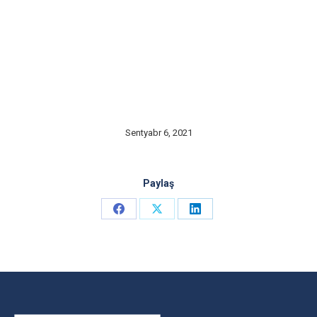
Sentyabr 6, 2021
Paylaş
Share
Share
Share
on
on
on
Facebook
X
LinkedIn