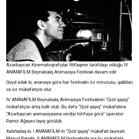
Azərbaycan Kinematoqrafçılar İttifaqının tərəfdaşı olduğu IV
ANİMAFİLM Beynəlxalq Animasiya Festivalı davam edir.
Qeyd edək ki, ənənəyə görə hər festivalın öz mövzusu, qalibləri
və öz mükafatçısı olur.
IV ANİMAFİLM Beynəlxalq Animasiya Festivalının “Qızıl qayıq”
mükafatçısı artıq bəlli olub. Bu dəfə “Qızıl qayıq” mükafatına
“Azərbaycan animasiyasına verdiyi töhfəyə görə” operator
Ramiz Ağayev layiq görülüb.
Xatırladaq ki, I ANİMAFİLM-in “Qızıl qayıq” mükafatı laureatı
Məsud Pənahi, II ANİMAFİLM festivalında isə bu mükafata