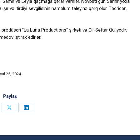
ər – Samir və Leyla qaçmağa qərar verirlər. Növbəti gün Samir yoxa
şır və itirdiyi sevgilisinin naməlum taleyinə qərq olur. Tədricən,
prodüseri “La Luna Productions” şirkəti və Əli-Səttar Quliyedir.
dov iştirak edirlər.
İyul 25, 2024
Paylaş
re
Share
Share
on
on
ebook
X
LinkedIn