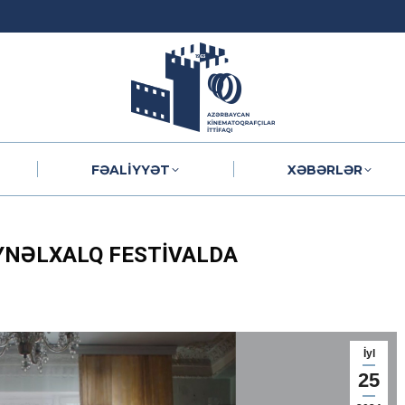
FƏALIYYƏT
XƏBƏRLƏR
FƏALIYYƏT
XƏBƏRLƏR
EYNƏLXALQ FESTIVALDA
İyl
25