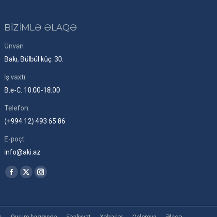
BİZİMLƏ ƏLAQƏ
Ünvan :
Bakı, Bülbül küç. 30.
Iş vaxtı:
B.e-C. 10:00-18:00
Telefon:
(+994 12) 493 65 86
E-poçt:
info@aki.az
Find us on:
Facebook
X
Instagram
page
page
page
opens
opens
opens
in
in
in
s
Qurum haqqında
Fəaliyyət
Xəbərlər
Qalereya
Əlaqə