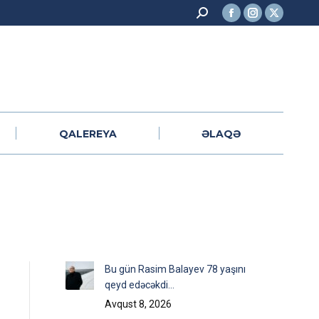
Search:
Facebook
Instagram
X
QALEREYA
ƏLAQƏ
page
page
page
opens
opens
opens
in
in
in
new
new
new
window
window
window
QALEREYA
ƏLAQƏ
Bu gün Rasim Balayev 78 yaşını
qeyd edəcəkdi…
Avqust 8, 2026