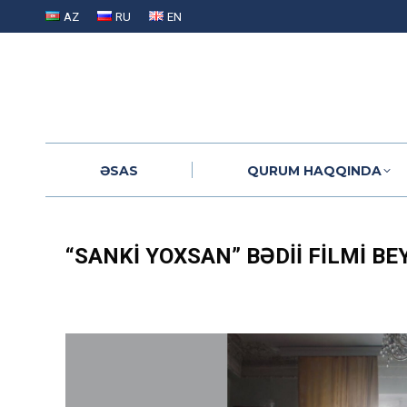
AZ
RU
EN
ƏSAS
QURUM HAQQINDA
ƏSAS
QURUM HAQQINDA
“SANKI YOXSAN” BƏDII FILMI B