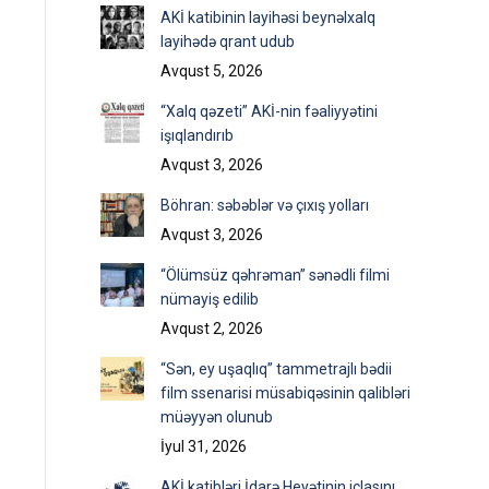
AKİ katibinin layihəsi beynəlxalq
layihədə qrant udub
Avqust 5, 2026
“Xalq qəzeti” AKİ-nin fəaliyyətini
işıqlandırıb
Avqust 3, 2026
Böhran: səbəblər və çıxış yolları
Avqust 3, 2026
“Ölümsüz qəhrəman” sənədli filmi
nümayiş edilib
Avqust 2, 2026
“Sən, ey uşaqlıq” tammetrajlı bədii
film ssenarisi müsabiqəsinin qalibləri
müəyyən olunub
İyul 31, 2026
AKİ katibləri İdarə Heyətinin iclasını