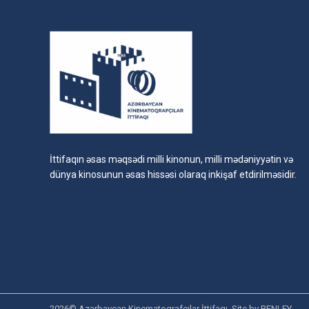
İttifaqın əsas məqsədi milli kinonun, milli mədəniyyətin və
dünya kinosunun əsas hissəsi olaraq inkişaf etdirilməsidir.
2026© Azərbaycan Kinematoqrafçılar İttifaqı. Site by
RENLEY