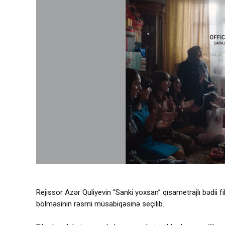
Rejissor Azər Quliyevin “Sanki yoxsan” qısametrajlı bədii f
bölməsinin rəsmi müsabiqəsinə seçilib.