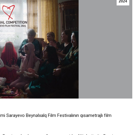
2024
ilmi Sarayevo Beynəlxalq Film Festivalının qısametrajlı film