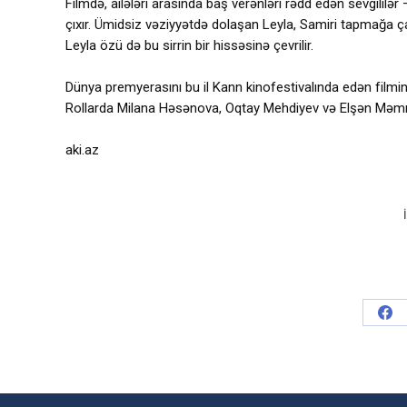
Filmdə, ailələri arasında baş verənləri rədd edən sevgilil
çıxır. Ümidsiz vəziyyətdə dolaşan Leyla, Samiri tapmağa çalı
Leyla özü də bu sirrin bir hissəsinə çevrilir.
Dünya premyerasını bu il Kann kinofestivalında edən filmin 
Rollarda Milana Həsənova, Oqtay Mehdiyev və Elşən Məmmə
aki.az
Sha
on
Fac