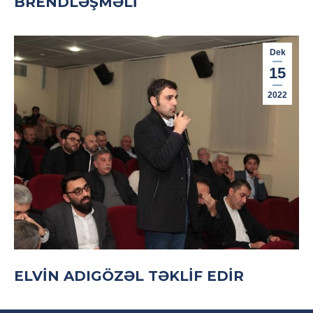
BRENDLƏŞMƏLI
Dek
15
2022
ELVIN ADIGÖZƏL TƏKLIF EDIR