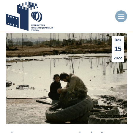
Dek
15
2022