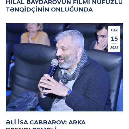
HILAL BAYDAROVUN FILMI NÜFUZLU
TƏNQIDÇININ ONLUĞUNDA
Dek
15
2022
ƏLI İSA CABBAROV: ARKA