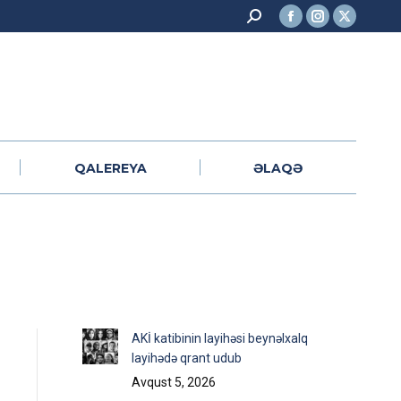
Search:
Facebook
Instagram
X
QALEREYA
ƏLAQƏ
page
page
page
opens
opens
opens
in
in
in
new
new
new
window
window
window
QALEREYA
ƏLAQƏ
AKİ katibinin layihəsi beynəlxalq
layihədə qrant udub
Avqust 5, 2026