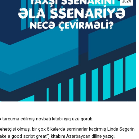
2024
 tərcümə edilmiş növbəti kitabı işıq üzü görüb.
ləhətçisi olmuş, bir çox ölkələrdə seminarlar keçirmiş Linda Segerin
ke a good script great”) kitabını Azərbaycan dilinə yazıçı,