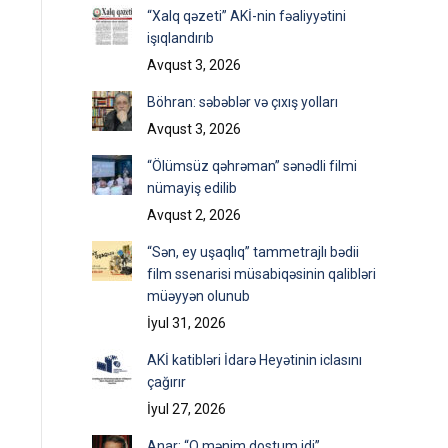
“Xalq qəzeti” AKİ-nin fəaliyyətini
işıqlandırıb
Avqust 3, 2026
Böhran: səbəblər və çıxış yolları
Avqust 3, 2026
“Ölümsüz qəhrəman” sənədli filmi
nümayiş edilib
Avqust 2, 2026
“Sən, ey uşaqlıq” tammetrajlı bədii
film ssenarisi müsabiqəsinin qalibləri
müəyyən olunub
İyul 31, 2026
AKİ katibləri İdarə Heyətinin iclasını
çağırır
İyul 27, 2026
Anar: “O mənim dostum idi”…