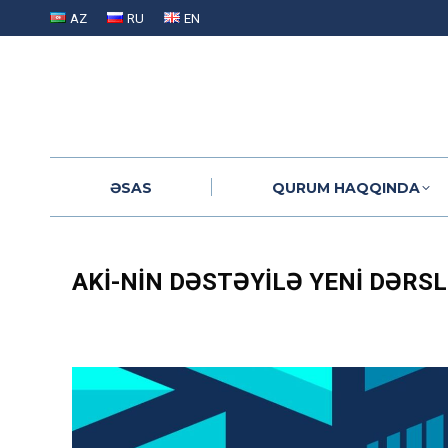
AZ
RU
EN
ƏSAS
QURUM HAQQINDA
ƏSAS
QURUM HAQQINDA
AKİ-NIN DƏSTƏYILƏ YENI DƏRSL