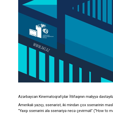
Azərbaycan Kinematoqrafçılar İttifaqının maliyyə dəstəyilə
Amerikalı yazıçı, ssenarist, iki mindən çox ssenarinin məs
“Yaxşı ssenarini əla ssenariyə necə çevirməli” (“How to ma