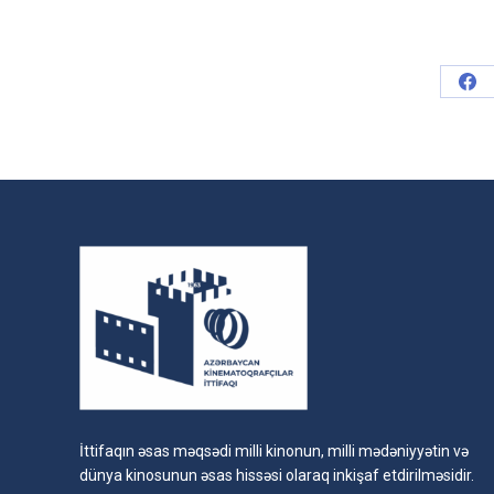
Sha
on
Fac
İttifaqın əsas məqsədi milli kinonun, milli mədəniyyətin və
dünya kinosunun əsas hissəsi olaraq inkişaf etdirilməsidir.