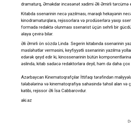
dramaturq, Əməkdar incəsənət xadimi Əli Əmirli tərcümə e
Kitabda ssenarinin necə yazılması, maraqlı hekayənin necə 
kinodramaturqlara, rejissorlara və prodüserlərə yaxşı ssena
formada redaktə olunması ssenarist üçün sehrli bir gücdür
əlaya çevirə bilər.
Əli Əmirli ön sözdə Linda Segerin kitabında ssenarinin yaz
məsləhətlər verməsini, keyfiyyətli ssenarinin yazılma yolla
edərək qeyd edir ki, kinossenarinin bütün komponentlərinə gö
əslində, kitab sadəcə redaktorlara deyil, həm də daha çox
Azərbaycan Kinematoqrafçılar İttifaqı tərəfindən maliyyəl
tələbələrinə və kinematoqrafiya sahəsində təhsil alan və 
katibi, rejissor Əli İsa Cabbarovdur.
aki.az
D