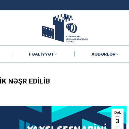
FƏALIYYƏT
XƏBƏRLƏR
FƏALIYYƏT
XƏBƏRLƏR
IK NƏŞR EDILIB
Dek
3