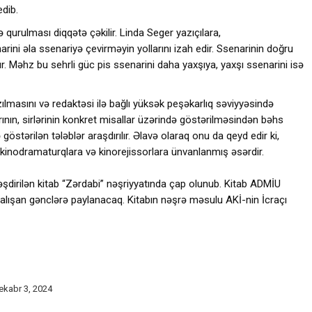
dib.
qurulması diqqətə çəkilir. Linda Seger yazıçılara,
rini əla ssenariyə çevirməyin yollarını izah edir. Ssenarinin doğru
. Məhz bu sehrli güc pis ssenarini daha yaxşıya, yaxşı ssenarini isə
ılmasını və redaktəsi ilə bağlı yüksək peşəkarlıq səviyyəsində
rının, sirlərinin konkret misallar üzərində göstərilməsindən bəhs
stərilən tələblər araşdırılır. Əlavə olaraq onu da qeyd edir ki,
 kinodramaturqlara və kinorejissorlara ünvanlanmış əsərdir.
əşdirilən kitab “Zərdabi” nəşriyyatında çap olunub. Kitab ADMİU
çalışan gənclərə paylanacaq. Kitabın nəşrə məsulu AKİ-nin İcraçı
ekabr 3, 2024