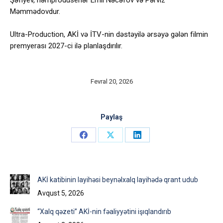
Şəfiyev, həmprodüserlər Emil Nəcəfov və Pərviz
Məmmədovdur.
Ultra-Production, AKİ və İTV-nin dəstəyilə ərsəyə gələn filmin
premyerası 2027-ci ilə planlaşdırılır.
Fevral 20, 2026
Paylaş
Share
Share
Share
on
on
on
Facebook
X
LinkedIn
AKİ katibinin layihəsi beynəlxalq layihədə qrant udub
Avqust 5, 2026
“Xalq qəzeti” AKİ-nin fəaliyyətini işıqlandırıb