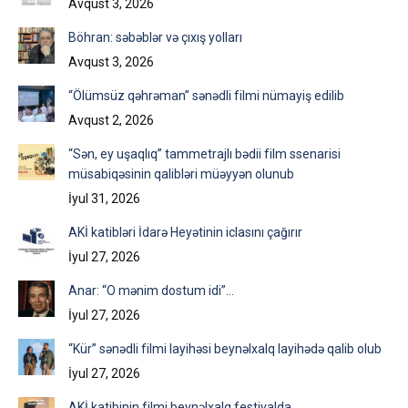
Avqust 3, 2026
Böhran: səbəblər və çıxış yolları
Avqust 3, 2026
“Ölümsüz qəhrəman” sənədli filmi nümayiş edilib
Avqust 2, 2026
“Sən, ey uşaqlıq” tammetrajlı bədii film ssenarisi
müsabiqəsinin qalibləri müəyyən olunub
İyul 31, 2026
AKİ katibləri İdarə Heyətinin iclasını çağırır
İyul 27, 2026
Anar: “O mənim dostum idi”…
İyul 27, 2026
“Kür” sənədli filmi layihəsi beynəlxalq layihədə qalib olub
İyul 27, 2026
AKİ katibinin filmi beynəlxalq festivalda