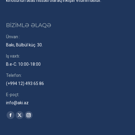
kinosunun əsas hissəsi olaraq inkişaf etdirilməsidir.
BİZİMLƏ ƏLAQƏ
Ünvan :
Bakı, Bülbül küç. 30.
Iş vaxtı:
B.e-C. 10:00-18:00
Telefon:
(+994 12) 493 65 86
E-poçt:
info@aki.az
Find us on:
Facebook
X
Instagram
page
page
page
opens
opens
opens