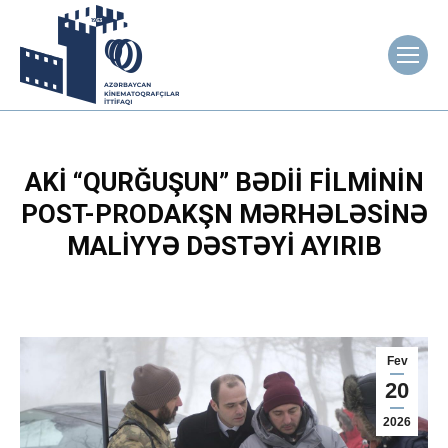
AKİ “QURĞUŞUN” BƏDII FILMININ
POST-PRODAKŞN MƏRHƏLƏSINƏ
MALIYYƏ DƏSTƏYI AYIRIB
Fev
20
2026