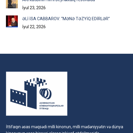
İyul 23, 2026
ƏLİ İSA CABBAROV: “MƏNƏ TƏZYİQ EDİRLƏR”
İyul 22, 2026
İttifaqın əsas məqsədi milli kinonun, milli mədəniyyətin və dünya