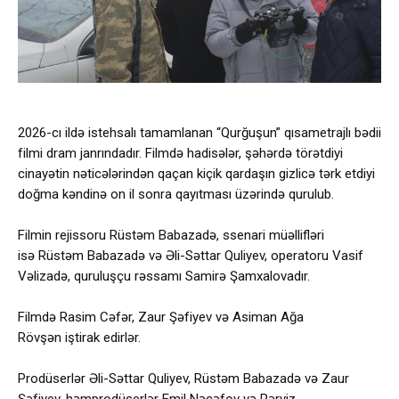
2026-cı ildə istehsalı tamamlanan “Qurğuşun” qısametrajlı bədii
filmi dram janrındadır. Filmdə hadisələr, şəhərdə törətdiyi
cinayətin nəticələrindən qaçan kiçik qardaşın gizlicə tərk etdiyi
doğma kəndinə on il sonra qayıtması üzərində qurulub.
Filmin rejissoru Rüstəm Babazadə, ssenari müəllifləri
isə Rüstəm Babazadə və Əli-Səttar Quliyev, operatoru Vasif
Vəlizadə, quruluşçu rəssamı Samirə Şamxalovadır.
Filmdə Rasim Cəfər, Zaur Şəfiyev və Asiman Ağa
Rövşən iştirak edirlər.
Prodüserlər Əli-Səttar Quliyev, Rüstəm Babazadə və Zaur